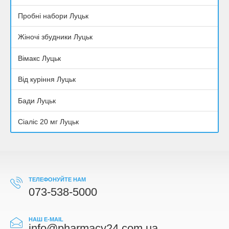
Пробні набори Луцьк
Жіночі збудники Луцьк
Вімакс Луцьк
Від куріння Луцьк
Бади Луцьк
Сіаліс 20 мг Луцьк
ТЕЛЕФОНУЙТЕ НАМ
073-538-5000
НАШ E-MAIL
info@pharmacy24.com.ua