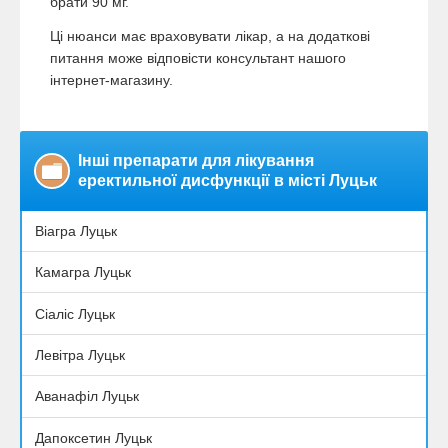
брати 90 мг.
Ці нюанси має враховувати лікар, а на додаткові
питання може відповісти консультант нашого
інтернет-магазину.
Інші препарати для лікування
еректильної дисфункції в місті Луцьк
Віагра Луцьк
Камагра Луцьк
Сіаліс Луцьк
Левітра Луцьк
Аванафіл Луцьк
Дапоксетин Луцьк