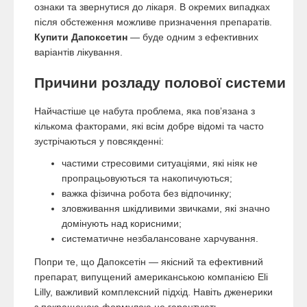
ознаки та звернутися до лікаря. В окремих випадках
після обстеження можливе призначення препаратів.
Купити Дапоксетин
— буде одним з ефективних
варіантів лікування.
Причини розладу полової системи
Найчастіше це набута проблема, яка повʼязана з
кількома факторами, які всім добре відомі та часто
зустрічаються у повсякденні:
частими стресовими ситуаціями, які ніяк не
пропрацьовуються та накопичуються;
важка фізична робота без відпочинку;
зловживання шкідливими звичками, які значно
домінують над корисними;
систематичне незбалансоване харчування.
Попри те, що Дапоксетін — якісний та ефективний
препарат, випущений американською компанією Eli
Lilly, важливий комплексний підхід. Навіть дженерики
з покращеною формулою не гарантують