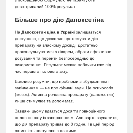
довготривалий 100% результат.
Більше про дію Дапоксетіна
На
Дапоксетин ціна в Україні
залишається
доступною, що дозволяє протестувати дію
препарату на власному досвіді. Достатньо
проконсультуватися з лікарем, обрати ефективне
дозування та перейти безпосередньо до
використання. Результат можна побачити вже під
час першого полового акту.
Важливо розуміти, що проблеми зі збудженням і
закінченням — не про фізичні вади. Це психологія
(мозок). Активна речовина препарату (дапоксетин)
лише стимулює та допомагає.
Завдяки цьому вдається досягти повноцінного
полового акту із завершенням. Але варто зауважити,
що дія препарату триває до 8 годин. І в цей період
активність поступово згасатиме.