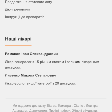
Продовження статевого акту
Діючі речовини
Інструкції до препаратів
Наші лікарі
Романов Iван Олександрович
Лікар венеролог з 15 річним стажем і великим лікарським
досвідом.
Лисенко Микола Степанович
Лікар-уролог вищої категорії з 20 досвідом.
Ми надаємо доставку
Віагра
,
Камагра
,
Сіаліс
,
Левітра
,
Аванафіл
,
Дапоксетин
,
Пробні набори
,
Жіночі збудники
,