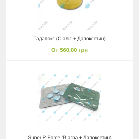
Тадапокс (Сіаліс + Дапоксетин)
От 560.00 грн
Super P-Force (Віагра + Дапоксетин)