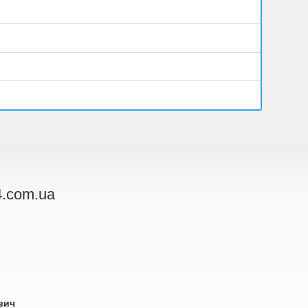
.com.ua
вич