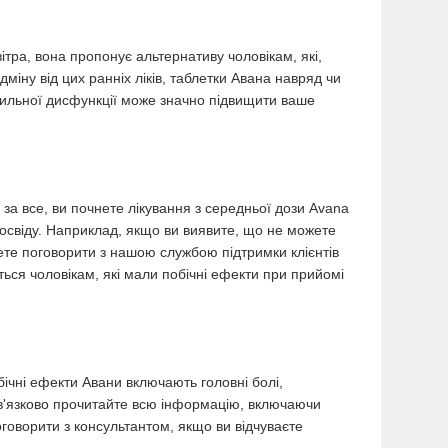
вітра, вона пропонує альтернативу чоловікам, які,
дміну від цих ранніх ліків, таблетки Авана навряд чи
тильної дисфункції може значно підвищити ваше
 за все, ви почнете лікування з середньої дози Avana
досвіду. Наприклад, якщо ви виявите, що не можете
ете поговорити з нашою службою підтримки клієнтів
ься чоловікам, які мали побічні ефекти при прийомі
обічні ефекти Авани включають головні болі,
Обов'язково прочитайте всю інформацію, включаючи
говорити з консультантом, якщо ви відчуваєте