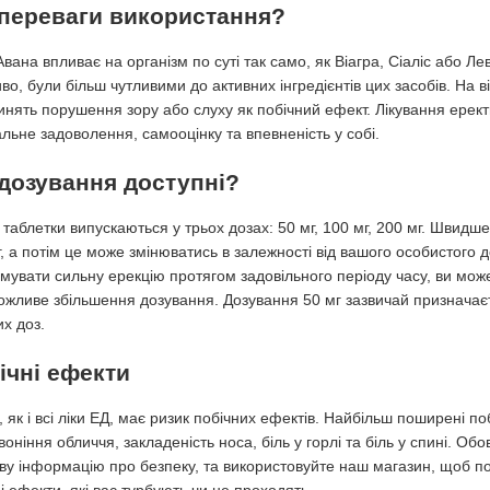
 переваги використання?
вана впливає на організм по суті так само, як Віагра, Сіаліс або Ле
о, були більш чутливими до активних інгредієнтів цих засобів. На ві
инять порушення зору або слуху як побічний ефект. Лікування ерек
льне задоволення, самооцінку та впевненість у собі.
 дозування доступні?
таблетки випускаються у трьох дозах: 50 мг, 100 мг, 200 мг. Швидше
г, а потім це може змінюватись в залежності від вашого особистого 
имувати сильну ерекцію протягом задовільного періоду часу, ви мож
ожливе збільшення дозування. Дозування 50 мг зазвичай призначаєт
х доз.
ічні ефекти
 як і всі ліки ЕД, має ризик побічних ефектів. Найбільш поширені п
оніння обличчя, закладеність носа, біль у горлі та біль у спині. 
ву інформацію про безпеку, та використовуйте наш магазин, щоб по