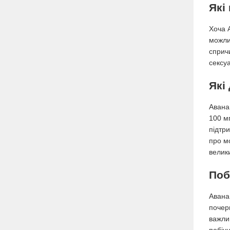
Які
Хоча А
можлив
сприч
сексуа
Які
Авана 
100 м
підтр
про м
велики
Поб
Авана,
почерв
важли