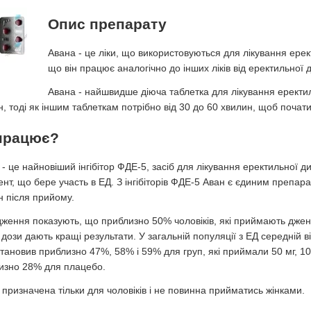
Опис препарату
Авана - це ліки, що використовуються для лікування ерек
що він працює аналогічно до інших ліків від еректильної д
Авана - найшвидше діюча таблетка для лікування еректил
, тоді як іншим таблеткам потрібно від 30 до 60 хвилин, щоб почати
працює?
- це найновіший інгібітор ФДЕ-5, засіб для лікування еректильної 
нт, що бере участь в ЕД. З інгібіторів ФДЕ-5 Аван є єдиним препара
н після прийому.
дження показують, що приблизно 50% чоловіків, які приймають джен
 дози дають кращі результати. У загальній популяції з ЕД середній 
становив приблизно 47%, 58% і 59% для груп, які приймали 50 мг, 100
изно 28% для плацебо.
 призначена тільки для чоловіків і не повинна прийматись жінками.