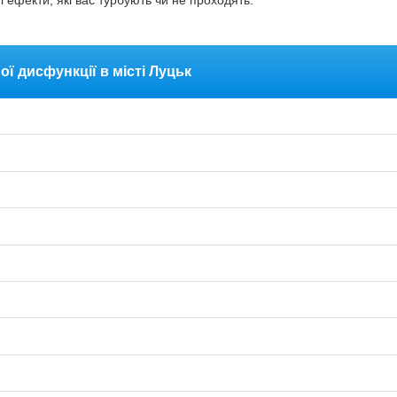
і ефекти, які вас турбують чи не проходять.
ої дисфункції в місті Луцьк