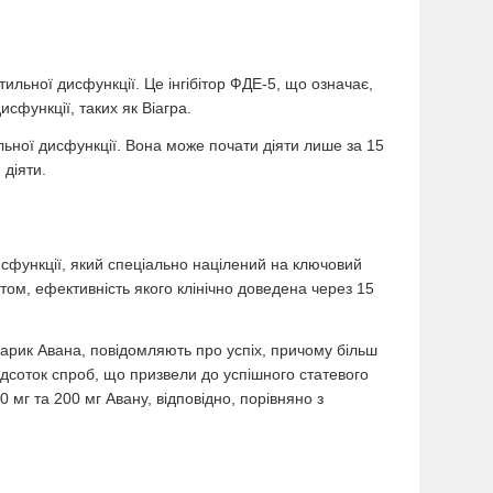
тильної дисфункції. Це інгібітор ФДЕ-5, що означає,
исфункції, таких як Віагра.
ьної дисфункції. Вона може почати діяти лише за 15
 діяти.
дисфункції, який спеціально націлений на ключовий
том, ефективність якого клінічно доведена через 15
арик Авана, повідомляють про успіх, причому більш
відсоток спроб, що призвели до успішного статевого
 мг та 200 мг Авану, відповідно, порівняно з