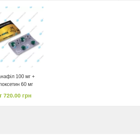
нафіл 100 мг +
поксетин 60 мг
т 720.00 грн