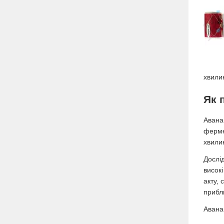
хвилин
Як 
Авана 
ферме
хвили
Дослі
високі
акту, 
прибл
Авана