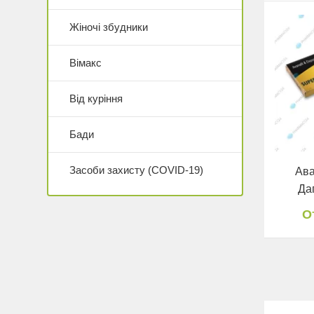
Жіночі збудники
Вімакс
Від куріння
Бади
Засоби захисту (COVID-19)
Ава
Да
О