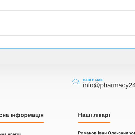
НАШ E-MAIL
info@pharmacy24
сна інформація
Наші лікарі
Романов Iван Олександро
ня ерекції