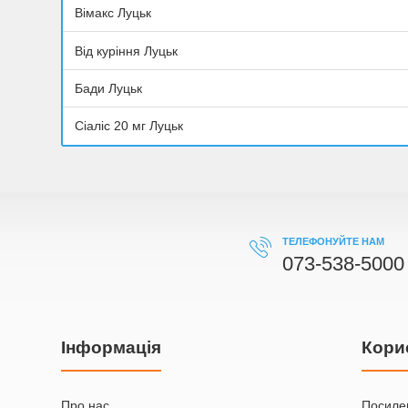
Вімакс Луцьк
Від куріння Луцьк
Бади Луцьк
Сіаліс 20 мг Луцьк
ТЕЛЕФОНУЙТЕ НАМ
073-538-5000
Iнформація
Кори
Про нас
Посилен