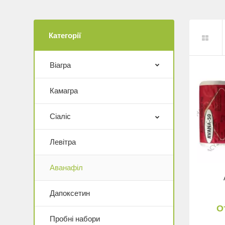
Категорії
Віагра
Камагра
Сіаліс
Левітра
Аванафіл
Дапоксетин
О
Пробні набори