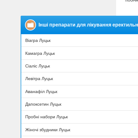
побічн
Інші препарати для лікування еректильн
Віагра Луцьк
Камагра Луцьк
Сіаліс Луцьк
Левітра Луцьк
Аванафіл Луцьк
Дапоксетин Луцьк
Пробні набори Луцьк
Жіночі збудники Луцьк