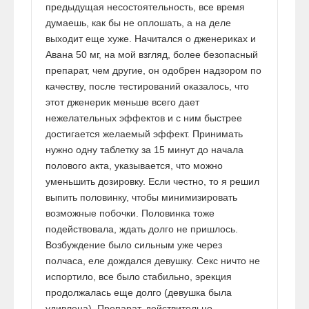
предыдущая несостоятельность, все время
думаешь, как бы не оплошать, а на деле
выходит еще хуже. Начитался о дженериках и
Авана 50 мг, на мой взгляд, более безопасный
препарат, чем другие, он одобрен надзором по
качеству, после тестирований оказалось, что
этот дженерик меньше всего дает
нежелательных эффектов и с ним быстрее
достигается желаемый эффект. Принимать
нужно одну таблетку за 15 минут до начала
полового акта, указывается, что можно
уменьшить дозировку. Если честно, то я решил
выпить половинку, чтобы минимизировать
возможные побочки. Половинка тоже
подействовала, ждать долго не пришлось.
Возбуждение было сильным уже через
полчаса, еле дождался девушку. Секс ничто не
испортило, все было стабильно, эрекция
продолжалась еще долго (девушка была
удивлена). Препарат, действительно,