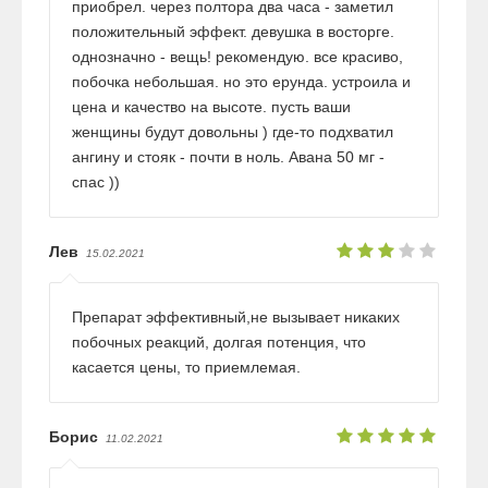
приобрел. через полтора два часа - заметил
положительный эффект. девушка в восторге.
однозначно - вещь! рекомендую. все красиво,
побочка небольшая. но это ерунда. устроила и
цена и качество на высоте. пусть ваши
женщины будут довольны ) где-то подхватил
ангину и стояк - почти в ноль. Авана 50 мг -
спас ))
Лев
15.02.2021
Препарат эффективный,не вызывает никаких
побочных реакций, долгая потенция, что
касается цены, то приемлемая.
Борис
11.02.2021