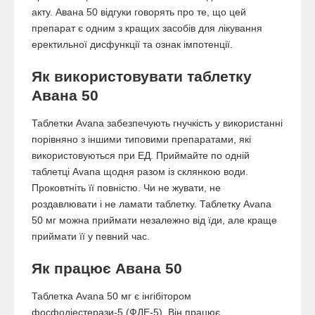
акту. Авана 50 відгуки говорять про те, що цей
препарат є одним з кращих засобів для лікування
еректильної дисфункції та ознак імпотенції.
Як використовувати таблетку
Авана 50
Таблетки Avana забезпечують гнучкість у використанні
порівняно з іншими типовими препаратами, які
використовуються при ЕД. Приймайте по одній
таблетці Avana щодня разом із склянкою води.
Проковтніть її повністю. Чи не жувати, не
роздавлювати і не ламати таблетку. Таблетку Avana
50 мг можна приймати незалежно від їди, але краще
приймати її у певний час.
Як працює Авана 50
Таблетка Avana 50 мг є інгібітором
фосфодіестерази-5 (ФДЕ-5). Він працює,