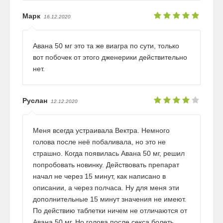
Марк
16.12.2020
Авана 50 мг это та же виагра по сути, только
вот побочек от этого дженерики действительно
нет.
Руслан
12.12.2020
Меня всегда устраивала Вектра. Немного
голова после неё побаливала, но это не
страшно. Когда появилась Авана 50 мг, решил
попробовать новинку. Действовать препарат
начал не через 15 минут, как написано в
описании, а через полчаса. Ну для меня эти
дополнительные 15 минут значения не имеют.
По действию таблетки ничем не отличаются от
Авана 50 мг. Но голова после секса болеть