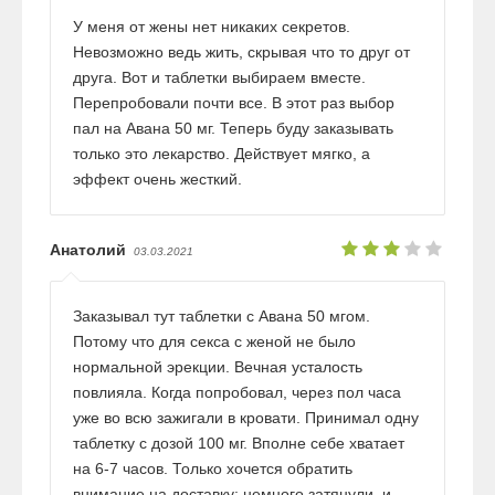
У меня от жены нет никаких секретов.
Невозможно ведь жить, скрывая что то друг от
друга. Вот и таблетки выбираем вместе.
Перепробовали почти все. В этот раз выбор
пал на Авана 50 мг. Теперь буду заказывать
только это лекарство. Действует мягко, а
эффект очень жесткий.
Анатолий
03.03.2021
Заказывал тут таблетки с Авана 50 мгом.
Потому что для секса с женой не было
нормальной эрекции. Вечная усталость
повлияла. Когда попробовал, через пол часа
уже во всю зажигали в кровати. Принимал одну
таблетку с дозой 100 мг. Вполне себе хватает
на 6-7 часов. Только хочется обратить
внимание на доставку: немного затянули, и