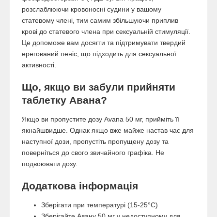
розслаблюючи кровоносні судини у вашому
статевому члені, тим самим збільшуючи приплив
крові до статевого члена при сексуальній стимуляції.
Це допоможе вам досягти та підтримувати твердий
ерегований пеніс, що підходить для сексуальної
активності.
Що, якщо ви забули прийняти
таблетку Авана?
Якщо ви пропустите дозу Avana 50 мг, прийміть її
якнайшвидше. Однак якщо вже майже настав час для
наступної дози, пропустіть пропущену дозу та
поверніться до свого звичайного графіка. Не
подвоювати дозу.
Додаткова інформація
Зберігати при температурі (15-25°C)
Зберігайте Авану 50 мг у недоступному для