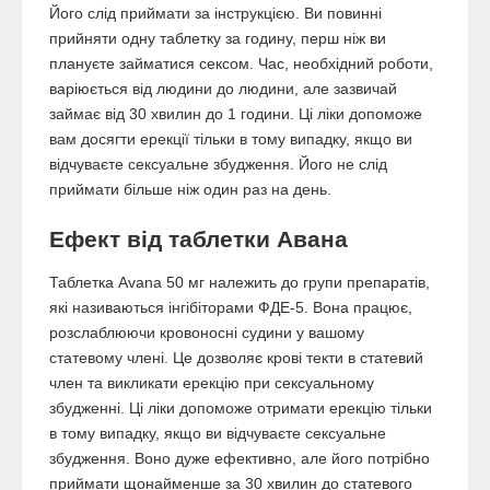
Його слід приймати за інструкцією. Ви повинні
прийняти одну таблетку за годину, перш ніж ви
плануєте займатися сексом. Час, необхідний роботи,
варіюється від людини до людини, але зазвичай
займає від 30 хвилин до 1 години. Ці ліки допоможе
вам досягти ерекції тільки в тому випадку, якщо ви
відчуваєте сексуальне збудження. Його не слід
приймати більше ніж один раз на день.
Ефект від таблетки Авана
Таблетка Avana 50 мг належить до групи препаратів,
які називаються інгібіторами ФДЕ-5. Вона працює,
розслаблюючи кровоносні судини у вашому
статевому члені. Це дозволяє крові текти в статевий
член та викликати ерекцію при сексуальному
збудженні. Ці ліки допоможе отримати ерекцію тільки
в тому випадку, якщо ви відчуваєте сексуальне
збудження. Воно дуже ефективно, але його потрібно
приймати щонайменше за 30 хвилин до статевого