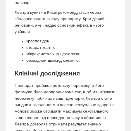
не слід.
Левітра купити в Києві рекомендується через
збалансованого складу препарату. Крім діючої
речовини, яке і надає основний ефект, в нього
увійшли:
кросповідон;
стеарат магнію;
мікрокристалічна целюлоза;
безводний діоксид кремнію.
Клінічні дослідження
Препарат пройшов ретельну перевірку, а його
формула була доопрацьована так, щоб мінімізувати
небезпеку побічних явищ. Дженерик Левітра стане
вигідним вкладенням в власне сексуальне здоров'я.
Чоловік зможе отримати максимум сексуального
задоволення від проведення часу з обраницею.
Левітра дозволяє отримати результат значно
швидше. Вона демонструє хорошу переносимість.