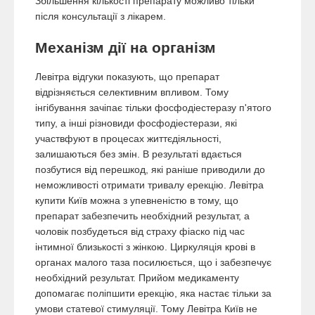
Збільшення кількості препарату можливо тільки
після консультації з лікарем.
Механізм дії на організм
Левітра відгуки показують, що препарат
відрізняється селективним впливом. Тому
інгібування зачіпає тільки фосфодіестеразу п'ятого
типу, а інші різновиди фосфодіестерази, які
участвфуют в процесах життєдіяльності,
залишаються без змін. В результаті вдається
позбутися від перешкод, які раніше приводили до
неможливості отримати тривалу ерекцію. Левітра
купити Київ можна з упевненістю в тому, що
препарат забезпечить необхідний результат, а
чоловік позбудеться від страху фіаско під час
інтимної близькості з жінкою. Циркуляція крові в
органах малого таза посилюється, що і забезпечує
необхідний результат. Прийом медикаменту
допомагає поліпшити ерекцію, яка настає тільки за
умови статевої стимуляції. Тому Левітра Київ не