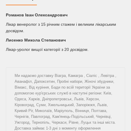
Романов Iван Олександрович
Лікар венеролог з 15 річним стажем і великим лікарським
досвідом.
Лисенко Микола Степанович
Лікар-уролог вищої категорії з 20 досвідом.
Ми надаємо доставку
Віагра
,
Камагра
,
Сіаліс
,
Левітра
,
Аванафіл
,
Дапоксетин
,
Пробні набори
,
Жіночі збудники
,
Вімакс
,
Від куріння
,
Бади
по всій території України за
допомогою кур'єрських служб в наступні регіони: Київ,
Одеса, Харків, Дніпропетровськ, Львів, Херсон,
Кіровоград, Суми, Хмельницький, Запоріжжя, Львів,
Кривий Ріг, Миколаїв, Маріуполь, Вінниця, Полтава,
Чернігів, Павлоград, Кам'янець-Подільський, Чернівці,
Ужгород, Тернопіль, Черкаси, Рівне, Луцьк та інші міста.
Доставка займає 1-3 дні з моменту оформлення