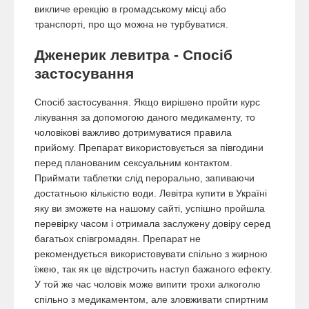
викличе ерекцію в громадському місці або
транспорті, про що можна не турбуватися.
Дженерик левитра - Спосіб
застосування
Спосіб застосування. Якщо вирішено пройти курс
лікування за допомогою даного медикаменту, то
чоловікові важливо дотримуватися правила
прийому. Препарат використовується за півгодини
перед планованим сексуальним контактом.
Приймати таблетки слід перорально, запиваючи
достатньою кількістю води. Левітра купити в Україні
яку ви зможете на нашому сайті, успішно пройшла
перевірку часом і отримала заслужену довіру серед
багатьох співгромадян. Препарат не
рекомендується використовувати спільно з жирною
їжею, так як це відстрочить наступ бажаного ефекту.
У той же час чоловік може випити трохи алкоголю
спільно з медикаментом, але зловживати спиртним