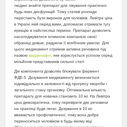
людині знайти препарат для лікування практично
будь-яких дисфункцій. Тому статеві розлади
перестають бути вироком для чоловіків. Левітра ціна
в Україні якій перед вами, допомагає отримати тугу
ерекцію в найстисліші терміни. Препарат дозволить
насолоджуватися інтимною компанією своєї
обраниці довше, радуючи її всебічним увагою. Для
цього медикамент отримав активна речовина під
назвою
варденафіл
, яке користується успіхом серед
мільйонів представників сильної статі.
Дія компонента дозволяє блокувати фермент
ФДЕ-5. Дозування медикаменту визначається
індивідуально в залежності від прогресу хвороби і
загального стану організму. Оптимальна кількість
препарату для новачка становить 10 мг. На Левітра
ціна демократична, тому перевірити дію речовини
на практиці буде легко. Дозування в 10 мг
вважається профілактичної, тому вона добре
переноситься чоловіком в будь-якому віці.