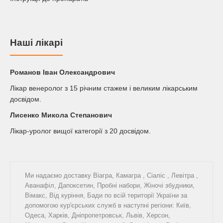
Наші лікарі
Романов Iван Олександрович
Лікар венеролог з 15 річним стажем і великим лікарським
досвідом.
Лисенко Микола Степанович
Лікар-уролог вищої категорії з 20 досвідом.
Ми надаємо доставку
Віагра
,
Камагра
,
Сіаліс
,
Левітра
,
Аванафіл
,
Дапоксетин
,
Пробні набори
,
Жіночі збудники
,
Вімакс
,
Від куріння
,
Бади
по всій території України за
допомогою кур'єрських служб в наступні регіони: Київ,
Одеса, Харків, Дніпропетровськ, Львів, Херсон,