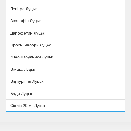
Левітра Луцьк
Аванафіл Луцьк
Дапоксетин Луцьк
Пробні набори Луцьк
Жіночі збудники Луцьк
Вімакс Луцьк
Від куріння Луцьк
Бади Луцьк
Сіаліс 20 мг Луцьк