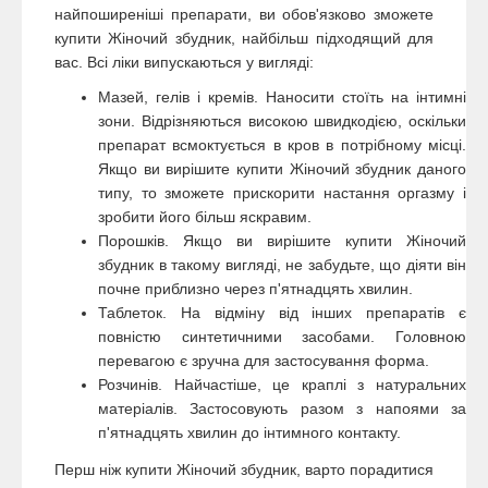
найпоширеніші препарати, ви обов'язково зможете
купити Жіночий збудник, найбільш підходящий для
вас. Всі ліки випускаються у вигляді:
Мазей, гелів і кремів. Наносити стоїть на інтимні
зони. Відрізняються високою швидкодією, оскільки
препарат всмоктується в кров в потрібному місці.
Якщо ви вирішите купити Жіночий збудник даного
типу, то зможете прискорити настання оргазму і
зробити його більш яскравим.
Порошків. Якщо ви вирішите купити Жіночий
збудник в такому вигляді, не забудьте, що діяти він
почне приблизно через п'ятнадцять хвилин.
Таблеток. На відміну від інших препаратів є
повністю синтетичними засобами. Головною
перевагою є зручна для застосування форма.
Розчинів. Найчастіше, це краплі з натуральних
матеріалів. Застосовують разом з напоями за
п'ятнадцять хвилин до інтимного контакту.
Перш ніж купити Жіночий збудник, варто порадитися