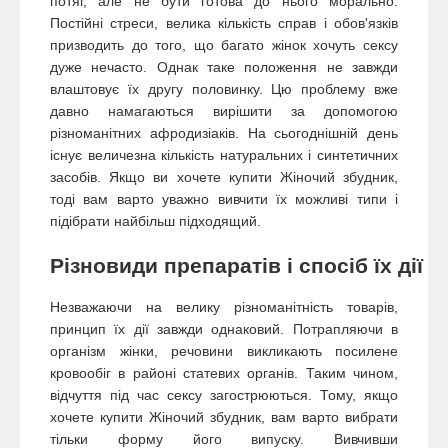
потяг, але не бути готова до нього морально.
Постійні стреси, велика кількість справ і обов'язків
призводить до того, що багато жінок хочуть сексу
дуже нечасто. Однак таке положення не завжди
влаштовує їх другу половинку. Цю проблему вже
давно намагаються вирішити за допомогою
різноманітних афродизіаків. На сьогоднішній день
існує величезна кількість натуральних і синтетичних
засобів. Якщо ви хочете купити Жіночий збудник,
тоді вам варто уважно вивчити їх можливі типи і
підібрати найбільш підходящий.
Різновиди препаратів і спосіб їх дії
Незважаючи на велику різноманітність товарів,
принцип їх дії завжди однаковий. Потрапляючи в
організм жінки, речовини викликають посилене
кровообіг в районі статевих органів. Таким чином,
відчуття під час сексу загострюються. Тому, якщо
хочете купити Жіночий збудник, вам варто вибрати
тільки форму його випуску. Вивчивши