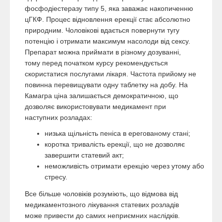
фосфодіестеразу типу 5, яка заважає накопиченню
цГКФ. Процес відновлення ерекції стає абсолютно
природним. Чоловікові вдається повернути тугу
потенцію і отримати максимум насолоди від сексу.
Препарат можна приймати в різному дозуванні,
тому перед початком курсу рекомендується
скористатися послугами лікаря. Частота прийому не
повинна перевищувати одну таблетку на добу. На
Камагра ціна залишається демократичною, що
дозволяє використовувати медикамент при
наступних розладах:
низька щільність пеніса в ерегованому стані;
коротка тривалість ерекції, що не дозволяє
завершити статевий акт;
неможливість отримати ерекцію через утому або
стресу.
Все більше чоловіків розуміють, що відмова від
медикаментозного лікування статевих розладів
може привести до самих неприємних наслідків.