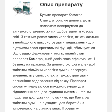
Опис препарату
Купити препарат Камагра.
Стимулятори, які допомагають
чоловікам повернутися до
активного статевого життя, добре відомі в усьому
світі. З кожним роком число чоловіків, які стикаються
з необхідністю використовувати медикаменти для
підтримки своєї еректильної функції, збільшується.
Відповіддю фармацевтичних компаній став
препарат Камагра, який довів свою ефективність і
безпеку на практиці. За допомогою цієї маленької
таблетки мільйони чоловіків зуміли повернути
впевненість у своїх силах, а також отримувати
повноцінне задоволення від сексу. Препарат
спочатку планувалося використовувати для
відновлення серцево-судинної системи, і тільки
подальші дослідження показники, що Камагра
таблетки відмінно підходять для боротьби з
імпотенцією на різних етапах її розвитку.