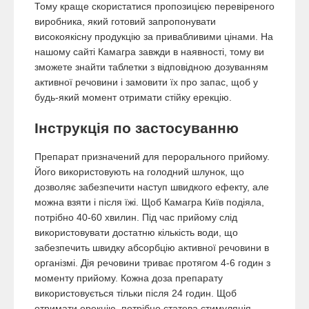
Тому краще скористатися пропозицією перевіреного
виробника, який готовий запропонувати
високоякісну продукцію за привабливими цінами. На
нашому сайті Камагра завжди в наявності, тому ви
зможете знайти таблетки з відповідною дозуванням
активної речовини і замовити їх про запас, щоб у
будь-який момент отримати стійку ерекцію.
Інструкція по застосуванню
Препарат призначений для перорального прийому.
Його використовують на голодний шлунок, що
дозволяє забезпечити наступ швидкого ефекту, але
можна взяти і після їжі. Щоб Камагра Київ подіяла,
потрібно 40-60 хвилин. Під час прийому слід
використовувати достатню кількість води, що
забезпечить швидку абсорбцію активної речовини в
організмі. Дія речовини триває протягом 4-6 годин з
моменту прийому. Кожна доза препарату
використовується тільки після 24 годин. Щоб
отримати ерекцію, потрібно статева стимуляція.