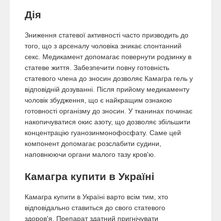
Дія
Зниження статевої активності часто призводить до
того, що з арсеналу чоловіка зникає спонтанний
секс. Медикамент допомагає повернути родзинку в
статеве життя. Забезпечити повну готовність
статевого члена до зносин дозволяє Камагра гель у
відповідній дозуванні. Після прийому медикаменту
чоловік збудження, що є найкращим ознакою
готовності організму до зносин. У тканинах починає
накопичуватися окис азоту, що дозволяє збільшити
концентрацію гуанозинмонофосфату. Саме цей
компонент допомагає розслабити судини,
наповнюючи органи малого тазу кров'ю.
Камагра купити в Україні
Камагра купити в Україні варто всім тим, хто
відповідально ставиться до свого статевого
здоров'я. Препарат здатний пригнічувати