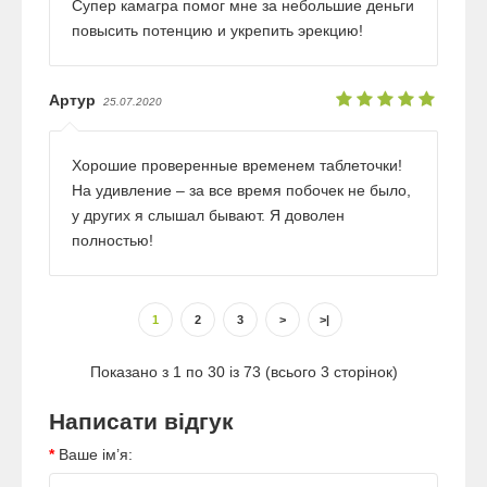
Супер камагра помог мне за небольшие деньги
повысить потенцию и укрепить эрекцию!
Артур
25.07.2020
Хорошие проверенные временем таблеточки!
На удивление – за все время побочек не было,
у других я слышал бывают. Я доволен
полностью!
1
2
3
>
>|
Показано з 1 по 30 із 73 (всього 3 сторінок)
Написати відгук
Ваше ім’я: