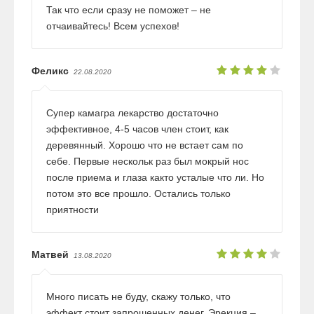
Так что если сразу не поможет – не
отчаивайтесь! Всем успехов!
Феликс
22.08.2020
Супер камагра лекарство достаточно
эффективное, 4-5 часов член стоит, как
деревянный. Хорошо что не встает сам по
себе. Первые нескольк раз был мокрый нос
после приема и глаза както усталые что ли. Но
потом это все прошло. Остались только
приятности
Матвей
13.08.2020
Много писать не буду, скажу только, что
эффект стоит запрошенных денег. Эрекция –