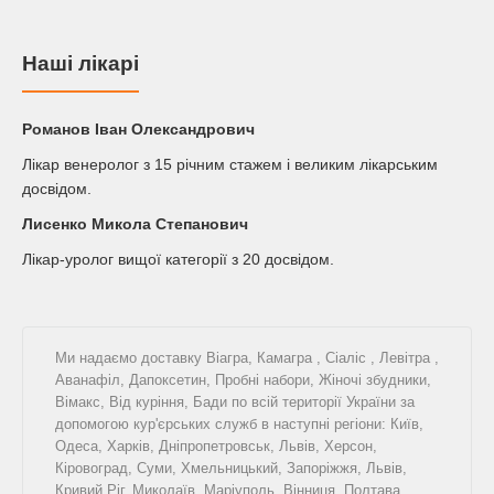
Наші лікарі
Романов Iван Олександрович
Лікар венеролог з 15 річним стажем і великим лікарським
досвідом.
Лисенко Микола Степанович
Лікар-уролог вищої категорії з 20 досвідом.
Ми надаємо доставку
Віагра
,
Камагра
,
Сіаліс
,
Левітра
,
Аванафіл
,
Дапоксетин
,
Пробні набори
,
Жіночі збудники
,
Вімакс
,
Від куріння
,
Бади
по всій території України за
допомогою кур'єрських служб в наступні регіони: Київ,
Одеса, Харків, Дніпропетровськ, Львів, Херсон,
Кіровоград, Суми, Хмельницький, Запоріжжя, Львів,
Кривий Ріг, Миколаїв, Маріуполь, Вінниця, Полтава,