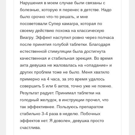
Нарушения в моем случае были связаны с
болезнью, которую я перенес в детстве. Надо
было срочно что-то решать, и мне
посоветовали Супер камагра, которая по
своему действию похожа на классическую
Виагру. Эффект наступил ровно через полчаса
после принятия голубой таблетки. Благодаря
естественной стимуляции была достигнута
качественная и стабильная эрекция. Во время
акта девушка не жаловалась на «опадание» и
других проблем тоже не было. Меня хватило
примерно на 4 часа, за это время удалось
совершить 5 или 6 актов, точно уже не помню.
Результат радует. Принимал таблетки на
голодный желудок, в инструкции прочел, что
так эффективнее. Пользуюсь препаратом
стабильно 3-4 раза в неделю. Побочных
эффектов нет. Я доволен, девушка просто
счастлива.