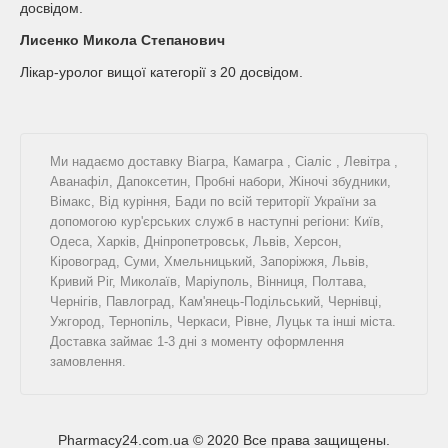
досвідом.
Лисенко Микола Степанович
Лікар-уролог вищої категорії з 20 досвідом.
Ми надаємо доставку
Віагра
,
Камагра
,
Сіаліс
,
Левітра
,
Аванафіл
,
Дапоксетин
,
Пробні набори
,
Жіночі збудники
,
Вімакс
,
Від куріння
,
Бади
по всій території України за
допомогою кур'єрських служб в наступні регіони: Київ,
Одеса, Харків, Дніпропетровськ, Львів, Херсон,
Кіровоград, Суми, Хмельницький, Запоріжжя, Львів,
Кривий Ріг, Миколаїв, Маріуполь, Вінниця, Полтава,
Чернігів, Павлоград, Кам'янець-Подільський, Чернівці,
Ужгород, Тернопіль, Черкаси, Рівне, Луцьк та інші міста.
Доставка займає 1-3 дні з моменту оформлення
замовлення.
Pharmacy24.com.ua © 2020 Все права защищены.