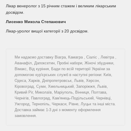
Лікар венеролог з 15 річним стажем і великим лікарським
досвідом.
Лисенко Микола Степанович
Лікар-уролог вищої категорії з 20 досвідом.
Ми надаємо доставку
Віагра
,
Камагра
,
Сіаліс
,
Левітра
,
Аванафіл
,
Дапоксетин
,
Пробні набори
,
Жіночі збудники
,
Вімакс
,
Від куріння
,
Бади
по всій території України за
допомогою кур'єрських служб в наступні регіони: Київ,
Одеса, Харків, Дніпропетровськ, Львів, Херсон,
Кіровоград, Суми, Хмельницький, Запоріжжя, Львів,
Кривий Ріг, Миколаїв, Маріуполь, Вінниця, Полтава,
Чернігів, Павлоград, Кам'янець-Подільський, Чернівці,
Ужгород, Тернопіль, Черкаси, Рівне, Луцьк та інші міста.
Доставка займає 1-3 дні з моменту оформлення
замовлення.