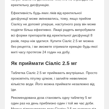
еректильну дисфункцію.
Ефективність будь-яких ліків від еректильної
дисфункції може змінюватись, тому, якщо прийом
Сіалісу не допоміг уперше, наступного разу він може
подіяти більш ефективно. Лікарі радять випробувати
всі форми препаратів від еректильної дисфункції 8
разів, перш ніж здатися. Купити Сіаліс 2.5 мг можна
без рецепта, і ви зможете отримати ерекцію будь-якої
миті часу протягом 24 годин на добу.
Як приймати Сіаліс 2.5 мг
Таблетка Сіаліс 2.5 мг приймають внутрішньо. Просто
проковтніть пігулку цілком, і запийте невеликою
кількістю води. Його можна приймати незалежно від
їди.
Рекомендована доза становить одну таблетку 5 мг
один раз на день приблизно один і той же час доби.
Можна відрегулювати дозу Сіалісу 2.5 мг залежно від