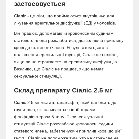
застосовується
Сіаліс - це ліки, що приймаються внутрішньо для
лікування еректильної дисфункції (ЕД) у чоловіків.
Він працює, допомагаючи кровоносним судинам
статевого члена розслабитися, дозволяючи припливу
крові до статевого члена. Результатом цього є
поліпшення еректильної функції, Сіаліс не вплине,
якщо ви не страждаєте на еректильну дисфункцію.
Важливо, що Сіаліс не працює, якщо немає
сексуальної стимуляції.
Склад препарату Сіаліс 2.5 мг
Сіаліс 2.5 мг містить тадалафіл, який належить до
групи ліків, які називаються інгібіторами
фосфодіестерази 5 типу. Після сексуальної
стимуляції Сіаліс розслаблює кровоносні судини
статевого члена, забезпечуючи приплив крові до цієї
галузі. Сіаліс не допоможе тим, хто не страждає на