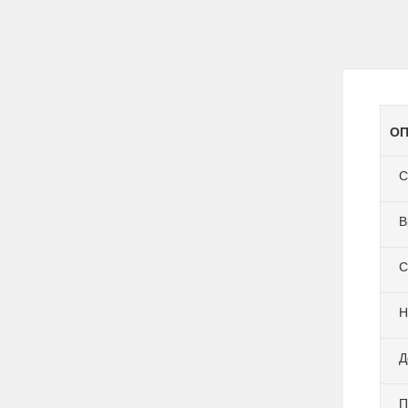
ОП
С
В
С
Н
Д
П