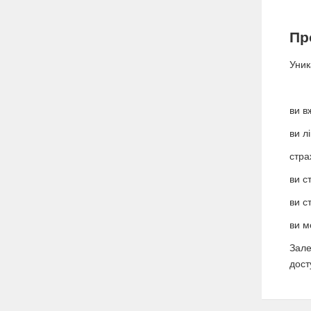
Пр
Уник
ви в
ви л
стра
ви с
ви с
ви м
Зале
дост