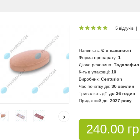
5 відгуків
|
Наявність:
Є в наявності
Форма препарату:
1
Діюча речовина:
Тадалафил
К-ть в упаковці:
10
Виробник:
Centurion
Час початку дії:
30 хвилин
Тривалість дії:
до 36 годин
Придатний до:
2027 року
240.00 г