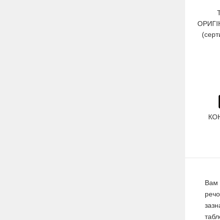
ОРИГІ
(серт
КО
Вам 
речо
зазн
табл