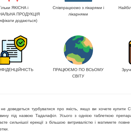
Тільки ЯКІСНА і
Співпрацюємо з лікарями і
Найбі
НАЛЬНА ПРОДУКЦІЯ
лікарнями
ифікати додаються)
НФІДЕНЦІЙНІСТЬ
ПРАЦЮЄМО ПО ВСЬОМУ
Зруч
СВІТУ
не доведеться турбуватися про якість, якщо ви хочете купити Сі
вину під назвою Тадалафіл. Усього з однією таблеткою препар
аєте сильнішої ерекції з більшою витривалістю і матимете повне 
етки.