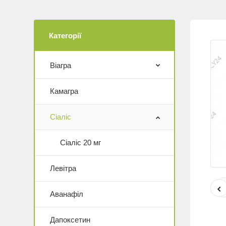
Категорії
Віагра
Камагра
Сіаліс
Сіаліс 20 мг
Левітра
Аванафіл
Дапоксетин