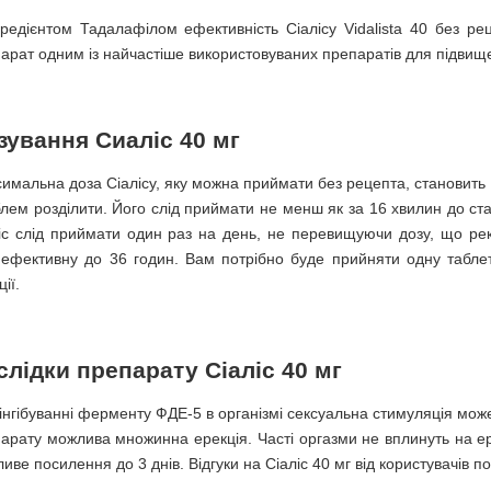
гредієнтом Тадалафілом ефективність Сіалісу Vidalista 40 без ре
арат одним із найчастіше використовуваних препаратів для підвищенн
зування Сиаліс 40 мг
имальна доза Сіалісу, яку можна приймати без рецепта, становить 
лем розділити. Його слід приймати не менш як за 16 хвилин до ста
іс слід приймати один раз на день, не перевищуючи дозу, що ре
 ефективну до 36 годин. Вам потрібно буде прийняти одну табл
ії.
слідки препарату Сіаліс 40 мг
інгібуванні ферменту ФДЕ-5 в організмі сексуальна стимуляція мож
арату можлива множинна ерекція. Часті оргазми не вплинуть на ер
иве посилення до 3 днів. Відгуки на Сіаліс 40 мг від користувачів п