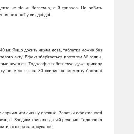
цепта не тільки безпечна, а й тривала. Це робить
я потенції у вихідні дні.
40 мг. Якщо досить нижча доза, таблетки можна без
тевого акту. Ефект зберігається протягом 36 годин.
комендується. Тадалафіл забезпечує дуже тривалу
етку не менш як за 30 хвилин до моменту бажаної
е спричинити сильну ерекцію. Завдяки ефективності
екцію. Завдяки тривало діючій речовині Тадалафіл
озитивні після застосування.