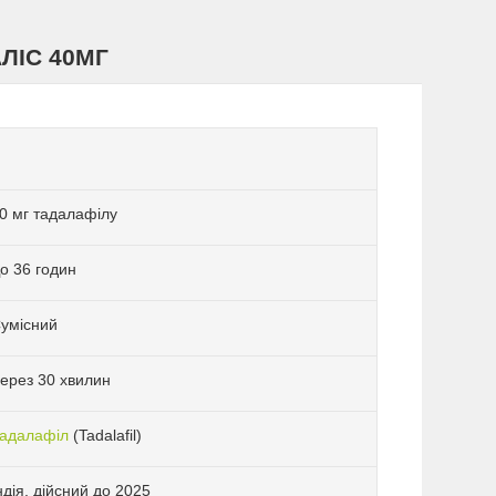
ЛІС 40МГ
0 мг тадалафілу
о 36 годин
умісний
ерез 30 хвилин
адалафіл
(Tadalafil)
ндія, дійсний до 2025