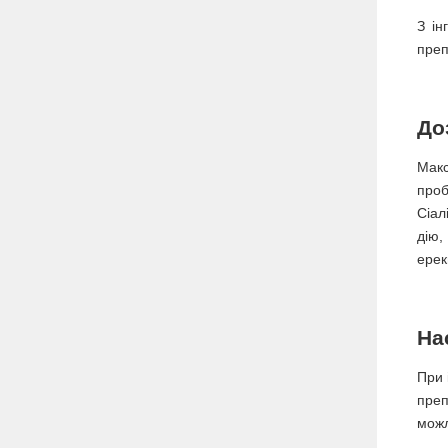
З ін
преп
До
Макс
проб
Сіал
дію,
ерекц
На
При 
преп
можл