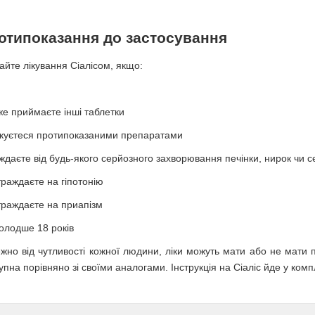
отипоказання до застосування
айте лікування Сіалісом, якщо:
же приймаєте інші таблетки
ікуєтеся протипоказаними препаратами
ждаєте від будь-якого серйозного захворювання печінки, нирок чи 
траждаєте на гіпотонію
траждаєте на приапізм
олодше 18 років
жно від чутливості кожної людини, ліки можуть мати або не мати поб
упна порівняно зі своїми аналогами. Інструкція на Сіаліс йде у комп