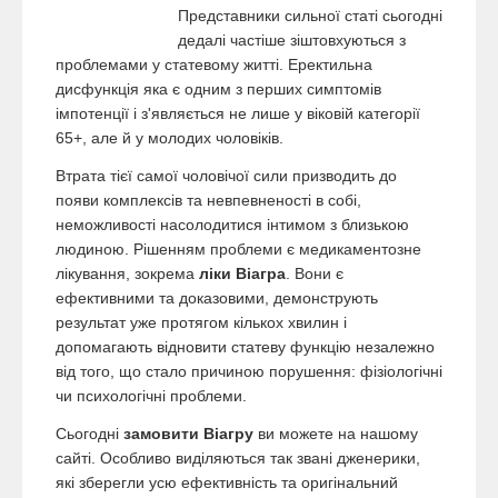
Представники сильної статі сьогодні
дедалі частіше зіштовхуються з
проблемами у статевому житті. Еректильна
дисфункція яка є одним з перших симптомів
імпотенції і з'являється не лише у віковій категорії
65+, але й у молодих чоловіків.
Втрата тієї самої чоловічої сили призводить до
появи комплексів та невпевненості в собі,
неможливості насолодитися інтимом з близькою
людиною. Рішенням проблеми є медикаментозне
лікування, зокрема
ліки Віагра
. Вони є
ефективними та доказовими, демонструють
результат уже протягом кількох хвилин і
допомагають відновити статеву функцію незалежно
від того, що стало причиною порушення: фізіологічні
чи психологічні проблеми.
Сьогодні
замовити Віагру
ви можете на нашому
сайті. Особливо виділяються так звані дженерики,
які зберегли усю ефективність та оригінальний