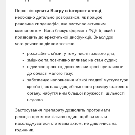
Перш ніж
купити Віагру в інтернет аптеці
,
необхідно детально розібратися, як працює
речовина силденафіл, яка виступає активним
компонентом. Вона блокує фермент ФДЕ-5, який і
призводить до еректильної дисфункції. Внаслідок
чого речовина діє комплексно:
розслабляє м'язи, у тому числі тазового дна;
зміцнює та позитивно впливає на стан судин;
підсилює кровотік, дозволяючи крові припливати
до області малого тазу;
забезпечує наповнення м’якої гладкої мускулатури
кров'ю і, як наслідок, збільшення розміру статевого
органу, набуття ним більшої пружності, щільності
недовго.
Застосування препарату дозволить протримати
реакцію протягом кількох годин, щоб ви могли
насолоджуватися статевим актом, не дивлячись на
годинник.