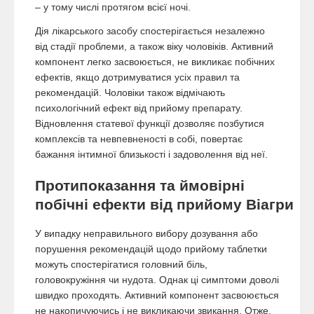
– у тому числі протягом всієї ночі.
Дія лікарського засобу спостерігається незалежно
від стадії проблеми, а також віку чоловіків. Активний
компонент легко засвоюється, не викликає побічних
ефектів, якщо дотримуватися усіх правил та
рекомендацій. Чоловіки також відмічають
психологічний ефект від прийому препарату.
Відновлення статевої функції дозволяє позбутися
комплексів та невпевненості в собі, повертає
бажання інтимної близькості і задоволення від неї.
Протипоказання та ймовірні
побічні ефекти від прийому Віагри
У випадку неправильного вибору дозування або
порушення рекомендацій щодо прийому таблетки
можуть спостерігатися головний біль,
головокружіння чи нудота. Однак ці симптоми доволі
швидко проходять. Активний компонент засвоюється
не накопичуючись і не викликаючи звикання. Отже,