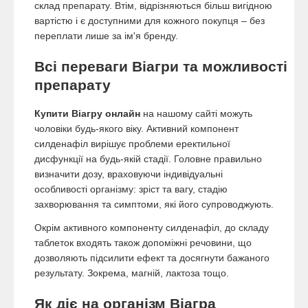
склад препарату. Втім, відрізняються більш вигідною
вартістю і є доступними для кожного покупця – без
переплати лише за ім'я бренду.
Всі переваги Віагри та можливості
препарату
Купити Віагру онлайн
на нашому сайті можуть
чоловіки будь-якого віку. Активний компонент
силденафіл вирішує проблеми еректильної
дисфункції на будь-якій стадії. Головне правильно
визначити дозу, враховуючи індивідуальні
особливості організму: зріст та вагу, стадію
захворювання та симптоми, які його супроводжують.
Окрім активного компоненту силденафіл, до складу
таблеток входять також допоміжні речовини, що
дозволяють підсилити ефект та досягнути бажаного
результату. Зокрема, магній, лактоза тощо.
Як діє на організм Віагра