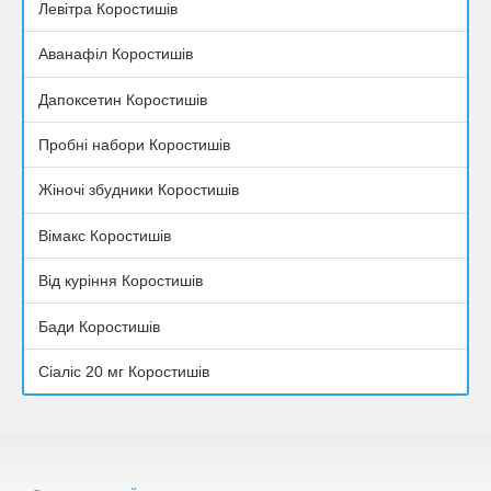
Левітра Коростишів
Аванафіл Коростишів
Дапоксетин Коростишів
Пробні набори Коростишів
Жіночі збудники Коростишів
Вімакс Коростишів
Від куріння Коростишів
Бади Коростишів
Сіаліс 20 мг Коростишів