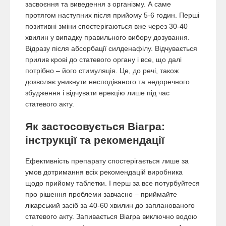
засвоєння та виведення з організму. А саме
протягом наступних після прийому 5-6 годин. Перші
позитивні зміни спостерігаються вже через 30-40
хвилин у випадку правильного вибору дозування.
Відразу після абсорбації силденафілу. Відчувається
прилив крові до статевого органу і все, що далі
потрібно – його стимуляція. Це, до речі, також
дозволяє уникнути несподіваного та недоречного
збудження і відчувати ерекцію лише під час
статевого акту.
Як застосовується Віагра:
інструкції та рекомендації
Ефективність препарату спостерігається лише за
умов дотримання всіх рекомендацій виробника
щодо прийому таблетки. І перш за все потурбуйтеся
про рішення проблеми завчасно – приймайте
лікарський засіб за 40-60 хвилин до запланованого
статевого акту. Запивається Віагра виключно водою