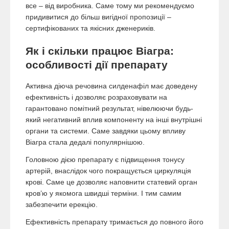
все – від виробника. Саме тому ми рекомендуємо
придивитися до більш вигідної пропозиції –
сертифікованих та якісних дженериків.
Як і скільки працює Віагра:
особливості дії препарату
Активна діюча речовина силденафіл має доведену
ефективність і дозволяє розраховувати на
гарантовано помітний результат, нівелюючи будь-
який негативний вплив компоненту на інші внутрішні
органи та системи. Саме завдяки цьому впливу
Віагра стала дедалі популярнішою.
Головною дією препарату є підвищення тонусу
артерій, внаслідок чого покращується циркуляція
крові. Саме це дозволяє наповнити статевий орган
кров’ю у якомога швидші терміни. І тим самим
забезпечити ерекцію.
Ефективність препарату тримається до повного його