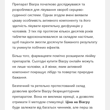
Препарат Віагра початково досліджувався та
розроблявся для лікування хвороб серцево-
судинної системи. Однак згодом вчені виявили
цікаву особливість активного компоненту та його
здатність лікувати еректильну дисфункцію у
чоловіків. З тих пір протягом кількох десятків років
таблетки вдосконалювалися за складом настільки,
щоб пацієнти змогли досягнути бажаного результату
та уникнути побічних ефектів.
Більш того, фармацевти помітно розширили лінійку
препаратів. Сьогодні купити Віагру онлайн можуть
не лише чоловіки, а й жінки, яким активний
компонент покращує лібідо та повертає природне
бажання.
Безпечний та ретельно протестований склад
дозволив зробити Віагру безрецептурним
препаратом. Вона не викликає ерекції, а дозволяє
отримати її методом стимуляції.
Ціна на Віагру
буде залежати від багатьох чинників, але перш за