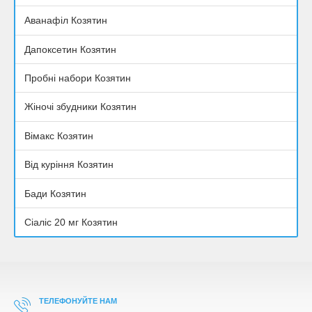
Аванафіл Козятин
Дапоксетин Козятин
Пробні набори Козятин
Жіночі збудники Козятин
Вімакс Козятин
Від куріння Козятин
Бади Козятин
Сіаліс 20 мг Козятин
ТЕЛЕФОНУЙТЕ НАМ