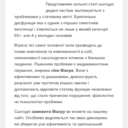
Представники сильної статі сьогодні
дедалі частіше зіштовхуються з
проблемами у статевому житті. Еректильна
дисфункція яка є одним з перших симптомів
імпотенції і з'являється не лише у віковій категорії
65+, але й у молодих чоловіків.
Втрата тієї самої чоловічої сили призводить до
появи комплексів та невпевненості в собі,
неможливості насолодитися інтимом з близькою
людиною. Рішенням проблеми є медикаментозне
лікування, зокрема
ліки Віагра
. Вони є
ефективними та доказовими, демонструють
результат уже протягом кількох хвилин і
допомагають відновити статеву функцію незалежно
від того, що стало причиною порушення: фізіологічні
чи психологічні проблеми.
Сьогодні
замовити Віагру
ви можете на нашому
сайті. Особливо виділяються так звані дженерики,
які зберегли усю ефективність та оригінальний