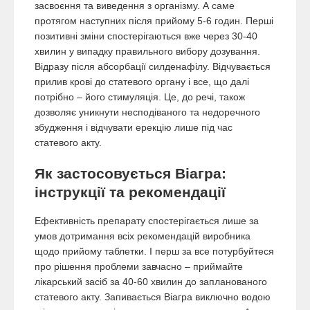
засвоєння та виведення з організму. А саме
протягом наступних після прийому 5-6 годин. Перші
позитивні зміни спостерігаються вже через 30-40
хвилин у випадку правильного вибору дозування.
Відразу після абсорбації силденафілу. Відчувається
прилив крові до статевого органу і все, що далі
потрібно – його стимуляція. Це, до речі, також
дозволяє уникнути несподіваного та недоречного
збудження і відчувати ерекцію лише під час
статевого акту.
Як застосовується Віагра:
інструкції та рекомендації
Ефективність препарату спостерігається лише за
умов дотримання всіх рекомендацій виробника
щодо прийому таблетки. І перш за все потурбуйтеся
про рішення проблеми завчасно – приймайте
лікарський засіб за 40-60 хвилин до запланованого
статевого акту. Запивається Віагра виключно водою