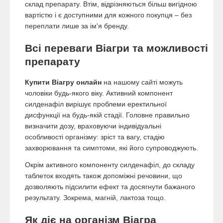
склад препарату. Втім, відрізняються більш вигідною
вартістю і є доступними для кожного покупця – без
переплати лише за ім'я бренду.
Всі переваги Віагри та можливості
препарату
Купити Віагру онлайн
на нашому сайті можуть
чоловіки будь-якого віку. Активний компонент
силденафіл вирішує проблеми еректильної
дисфункції на будь-якій стадії. Головне правильно
визначити дозу, враховуючи індивідуальні
особливості організму: зріст та вагу, стадію
захворювання та симптоми, які його супроводжують.
Окрім активного компоненту силденафіл, до складу
таблеток входять також допоміжні речовини, що
дозволяють підсилити ефект та досягнути бажаного
результату. Зокрема, магній, лактоза тощо.
Як діє на організм Віагра