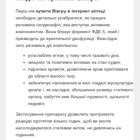
Перш ніж
купити Віагру в інтернет аптеці
,
необхідно детально розібратися, як працює
речовина силденафіл, яка виступає активним
компонентом. Вона блокує фермент ФДЕ-5, який і
призводить до еректильної дисфункції. Внаслідок
чого речовина діє комплексно:
розслабляє м'язи, у тому числі тазового дна;
зміцнює та позитивно впливає на стан судин;
підсилює кровотік, дозволяючи крові припливати
до області малого тазу;
забезпечує наповнення м’якої гладкої мускулатури
кров'ю і, як наслідок, збільшення розміру статевого
органу, набуття ним більшої пружності, щільності
недовго.
Застосування препарату дозволить протримати
реакцію протягом кількох годин, щоб ви могли
насолоджуватися статевим актом, не дивлячись на
годинник.