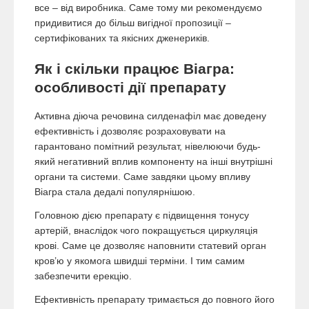
все – від виробника. Саме тому ми рекомендуємо
придивитися до більш вигідної пропозиції –
сертифікованих та якісних дженериків.
Як і скільки працює Віагра:
особливості дії препарату
Активна діюча речовина силденафіл має доведену
ефективність і дозволяє розраховувати на
гарантовано помітний результат, нівелюючи будь-
який негативний вплив компоненту на інші внутрішні
органи та системи. Саме завдяки цьому впливу
Віагра стала дедалі популярнішою.
Головною дією препарату є підвищення тонусу
артерій, внаслідок чого покращується циркуляція
крові. Саме це дозволяє наповнити статевий орган
кров’ю у якомога швидші терміни. І тим самим
забезпечити ерекцію.
Ефективність препарату тримається до повного його