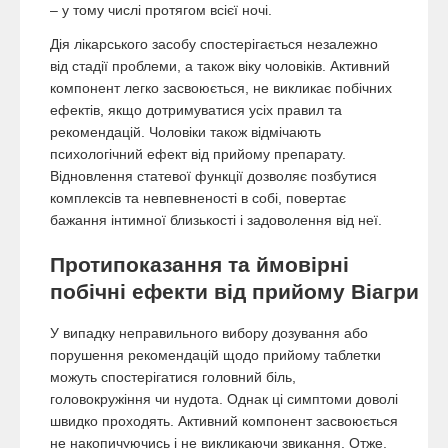
– у тому числі протягом всієї ночі.
Дія лікарського засобу спостерігається незалежно
від стадії проблеми, а також віку чоловіків. Активний
компонент легко засвоюється, не викликає побічних
ефектів, якщо дотримуватися усіх правил та
рекомендацій. Чоловіки також відмічають
психологічний ефект від прийому препарату.
Відновлення статевої функції дозволяє позбутися
комплексів та невпевненості в собі, повертає
бажання інтимної близькості і задоволення від неї.
Протипоказання та ймовірні
побічні ефекти від прийому Віагри
У випадку неправильного вибору дозування або
порушення рекомендацій щодо прийому таблетки
можуть спостерігатися головний біль,
головокружіння чи нудота. Однак ці симптоми доволі
швидко проходять. Активний компонент засвоюється
не накопичуючись і не викликаючи звикання. Отже,