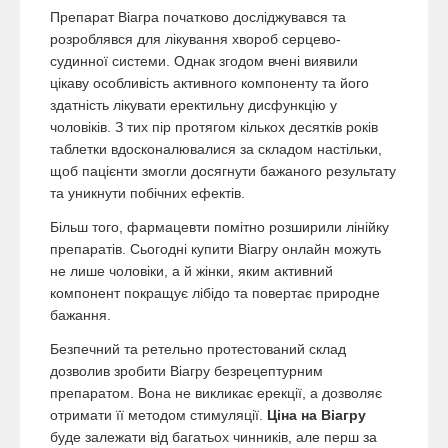
Препарат Віагра початково досліджувався та
розроблявся для лікування хвороб серцево-
судинної системи. Однак згодом вчені виявили
цікаву особливість активного компоненту та його
здатність лікувати еректильну дисфункцію у
чоловіків. З тих пір протягом кількох десятків років
таблетки вдосконалювалися за складом настільки,
щоб пацієнти змогли досягнути бажаного результату
та уникнути побічних ефектів.
Більш того, фармацевти помітно розширили лінійку
препаратів. Сьогодні купити Віагру онлайн можуть
не лише чоловіки, а й жінки, яким активний
компонент покращує лібідо та повертає природне
бажання.
Безпечний та ретельно протестований склад
дозволив зробити Віагру безрецептурним
препаратом. Вона не викликає ерекції, а дозволяє
отримати її методом стимуляції.
Ціна на Віагру
буде залежати від багатьох чинників, але перш за