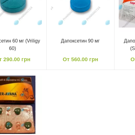
етин 60 мг (Vriligy
Дапоксетин 90 мг
Дапо
60)
(S
т 290.00 грн
От 560.00 грн
О