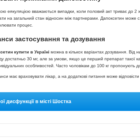
ою еякуляцією вважаються випадки, коли половий акт триває до 2 
ати на загальний стан відносин між партнерами. Дапоксетин може 
олювати процес.
нси застосування та дозування
сетин купити в Україні
можна в кількох варіантах дозування. Від нь
ду достатньо 30 мг, але за умови, якщо це перший препарат такої ка
дивідуальних особливостей. Часто чоловікам до 100 кг пропонують до
анси має враховувати лікар, а на додаткові питання може відповісти
ої дисфункції в місті Шостка