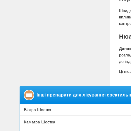
Швидк
вплив
контр
Нюа
Дапок
розла
до ін
Ці ню
Інші препарати для лікування еректильн
Віагра Шостка
Камагра Шостка