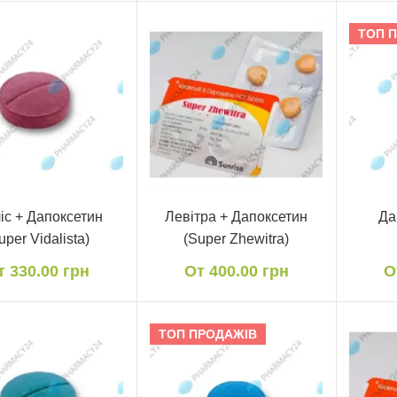
ТОП 
іс + Дапоксетин
Левітра + Дапоксетин
Да
uper Vidalista)
(Super Zhewitra)
т 330.00 грн
От 400.00 грн
О
ТОП ПРОДАЖІВ