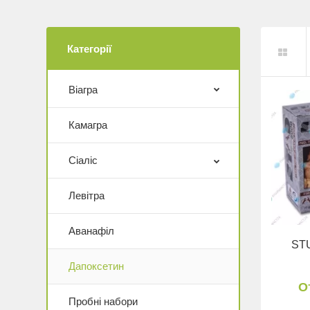
Категорії
Віагра
Камагра
Сіаліс
Левітра
Аванафіл
ST
Дапоксетин
О
Пробні набори