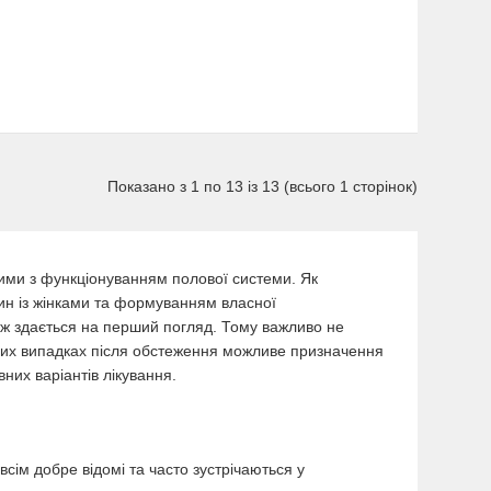
Показано з 1 по 13 із 13 (всього 1 сторінок)
ними з функціонуванням полової системи. Як
ин із жінками та формуванням власної
іж здається на перший погляд. Тому важливо не
емих випадках після обстеження можливе призначення
их варіантів лікування.
сім добре відомі та часто зустрічаються у