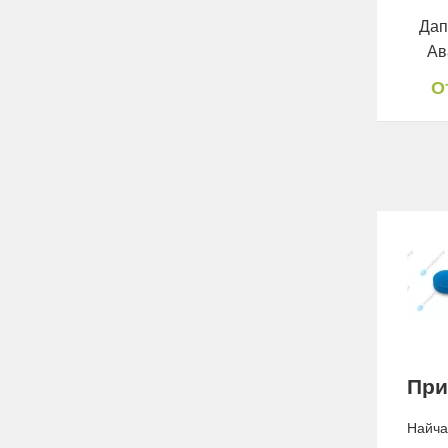
Дап
Ав
О
При
Найчас