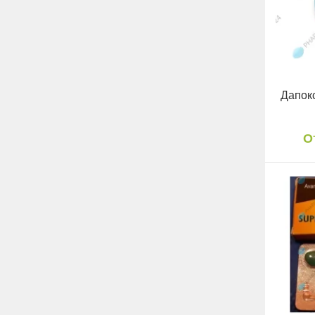
Дапокс
О