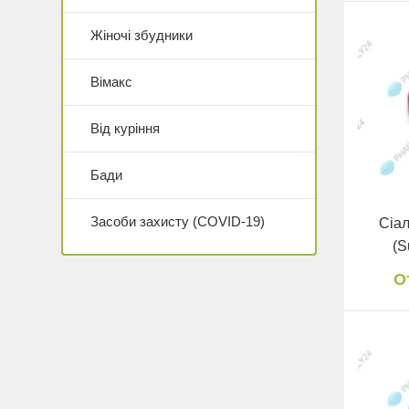
Жіночі збудники
Вімакс
Від куріння
Бади
Засоби захисту (COVID-19)
Сіал
(S
О