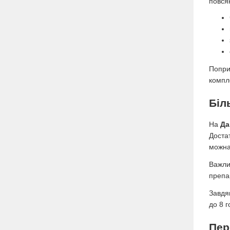
повся
Попри
компл
Біл
На
Да
Доста
можна
Важли
препа
Завдя
до 8 г
Пер