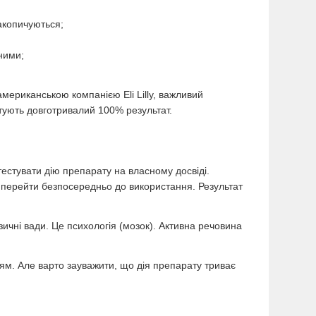
акопичуються;
ними;
мериканською компанією Eli Lilly, важливий
ують довготривалий 100% результат.
стувати дію препарату на власному досвіді.
 перейти безпосередньо до використання. Результат
ичні вади. Це психологія (мозок). Активна речовина
ям. Але варто зауважити, що дія препарату триває