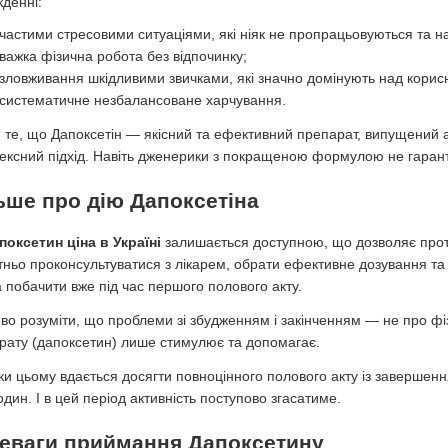
кденні:
частими стресовими ситуаціями, які ніяк не пропрацьовуються та н
важка фізична робота без відпочинку;
зловживання шкідливими звичками, які значно домінують над корис
систематичне незбалансоване харчування.
 те, що Дапоксетін — якісний та ефективний препарат, випущений а
ексний підхід. Навіть дженерики з покращеною формулою не гарант
ьше про дію Дапоксетіна
поксетин ціна в Україні
залишається доступною, що дозволяє проте
тньо проконсультуватися з лікарем, обрати ефективне дозування та
 побачити вже під час першого полового акту.
во розуміти, що проблеми зі збудженням і закінченням — не про фіз
рату (дапоксетин) лише стимулює та допомагає.
ки цьому вдається досягти повноцінного полового акту із завершенн
один. І в цей період активність поступово згасатиме.
еваги приймання Дапоксетину