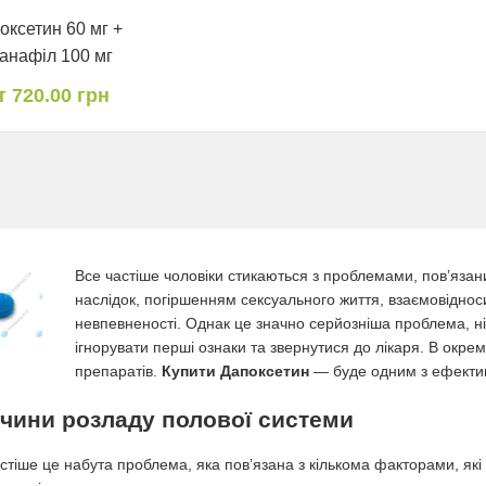
оксетин 60 мг +
анафіл 100 мг
т 720.00 грн
Все частіше чоловіки стикаються з проблемами, повʼяза
наслідок, погіршенням сексуального життя, взаємовіднос
невпевненості. Однак це значно серйозніша проблема, н
ігнорувати перші ознаки та звернутися до лікаря. В окр
препаратів.
Купити Дапоксетин
— буде одним з ефективн
чини розладу полової системи
тіше це набута проблема, яка повʼязана з кількома факторами, які в