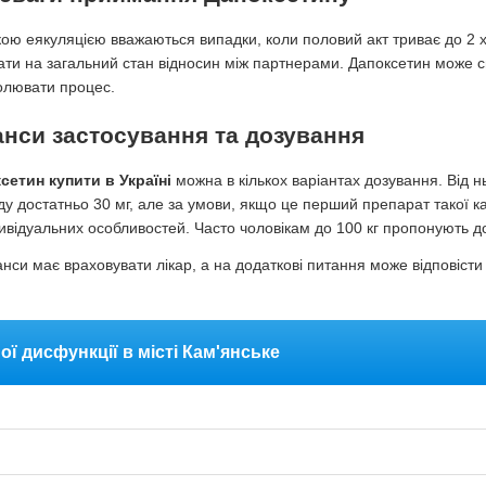
ою еякуляцією вважаються випадки, коли половий акт триває до 2 
ати на загальний стан відносин між партнерами. Дапоксетин може 
олювати процес.
нси застосування та дозування
сетин купити в Україні
можна в кількох варіантах дозування. Від нь
ду достатньо 30 мг, але за умови, якщо це перший препарат такої ка
дивідуальних особливостей. Часто чоловікам до 100 кг пропонують до
анси має враховувати лікар, а на додаткові питання може відповісти
ої дисфункції в місті Кам'янське