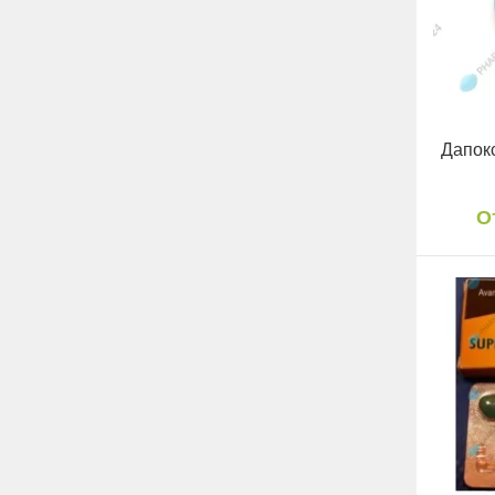
Дапокс
О