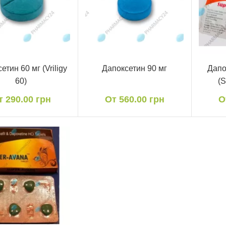
етин 60 мг (Vriligy
Дапоксетин 90 мг
Дапо
60)
(S
т 290.00 грн
От 560.00 грн
О