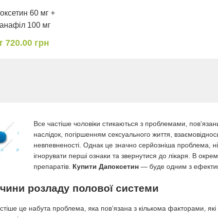
оксетин 60 мг +
анафіл 100 мг
т 720.00 грн
Все частіше чоловіки стикаються з проблемами, повʼяза
наслідок, погіршенням сексуального життя, взаємовіднос
невпевненості. Однак це значно серйозніша проблема, н
ігнорувати перші ознаки та звернутися до лікаря. В окр
препаратів.
Купити Дапоксетин
— буде одним з ефективн
чини розладу полової системи
тіше це набута проблема, яка повʼязана з кількома факторами, які в