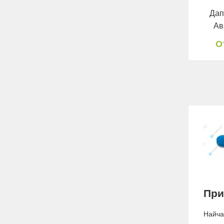
Дап
Ав
О
При
Найчас