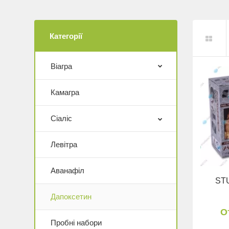
Категорії
Віагра
Камагра
Сіаліс
Левітра
Аванафіл
ST
Дапоксетин
О
Пробні набори