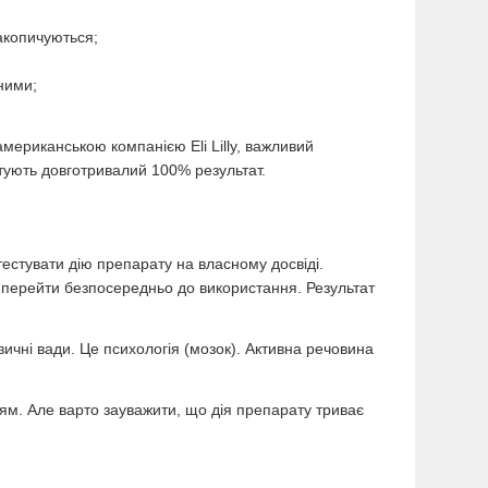
акопичуються;
ними;
мериканською компанією Eli Lilly, важливий
ують довготривалий 100% результат.
стувати дію препарату на власному досвіді.
 перейти безпосередньо до використання. Результат
ичні вади. Це психологія (мозок). Активна речовина
ям. Але варто зауважити, що дія препарату триває