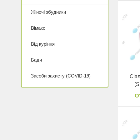
Жіночі збудники
Вімакс
Від куріння
Бади
Засоби захисту (COVID-19)
Сіал
(S
О