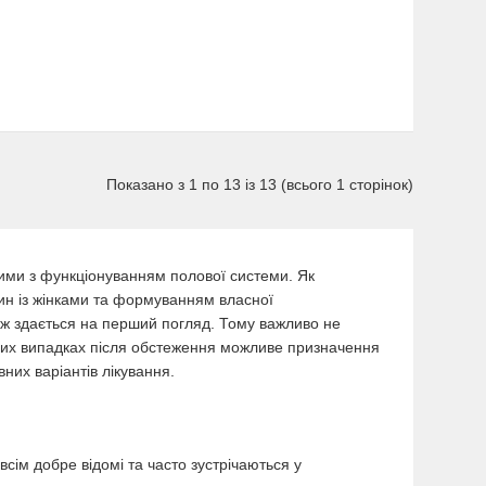
Показано з 1 по 13 із 13 (всього 1 сторінок)
ними з функціонуванням полової системи. Як
ин із жінками та формуванням власної
іж здається на перший погляд. Тому важливо не
емих випадках після обстеження можливе призначення
их варіантів лікування.
сім добре відомі та часто зустрічаються у