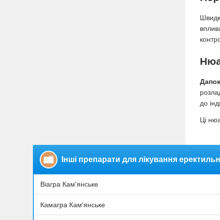
Швидк
вплив
контр
Нюа
Дапок
розла
до ін
Ці ню
Інші препарати для лікування еректильн
Віагра Кам'янське
Камагра Кам'янське