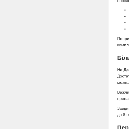
повся
Попри
компл
Біл
На
Да
Доста
можна
Важли
препа
Завдя
до 8 г
Пер