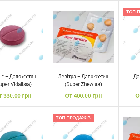
ТОП 
іс + Дапоксетин
Левітра + Дапоксетин
Да
uper Vidalista)
(Super Zhewitra)
т 330.00 грн
От 400.00 грн
О
ТОП ПРОДАЖІВ