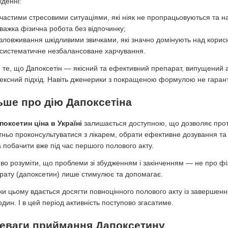
кденні:
частими стресовими ситуаціями, які ніяк не пропрацьовуються та н
важка фізична робота без відпочинку;
зловживання шкідливими звичками, які значно домінують над корис
систематичне незбалансоване харчування.
 те, що Дапоксетін — якісний та ефективний препарат, випущений а
ексний підхід. Навіть дженерики з покращеною формулою не гарант
ьше про дію Дапоксетіна
поксетин ціна в Україні
залишається доступною, що дозволяє проте
тньо проконсультуватися з лікарем, обрати ефективне дозування та
 побачити вже під час першого полового акту.
во розуміти, що проблеми зі збудженням і закінченням — не про фіз
рату (дапоксетин) лише стимулює та допомагає.
ки цьому вдається досягти повноцінного полового акту із завершенн
один. І в цей період активність поступово згасатиме.
еваги приймання Дапоксетину