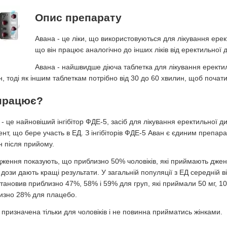
Опис препарату
Авана - це ліки, що використовуються для лікування ерек
що він працює аналогічно до інших ліків від еректильної д
Авана - найшвидше діюча таблетка для лікування еректил
, тоді як іншим таблеткам потрібно від 30 до 60 хвилин, щоб почати
працює?
- це найновіший інгібітор ФДЕ-5, засіб для лікування еректильної 
нт, що бере участь в ЕД. З інгібіторів ФДЕ-5 Аван є єдиним препара
н після прийому.
дження показують, що приблизно 50% чоловіків, які приймають джен
 дози дають кращі результати. У загальній популяції з ЕД середній 
становив приблизно 47%, 58% і 59% для груп, які приймали 50 мг, 100
изно 28% для плацебо.
 призначена тільки для чоловіків і не повинна прийматись жінками.