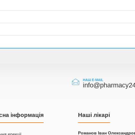
НАШ E-MAIL
info@pharmacy24
сна інформація
Наші лікарі
Романов Iван Олександро
ня ерекції