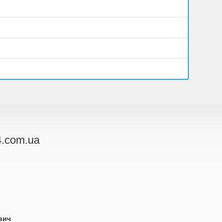
.com.ua
вич