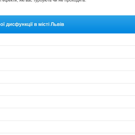
і ефекти, які вас турбують чи не проходять.
ї дисфункції в місті Львів