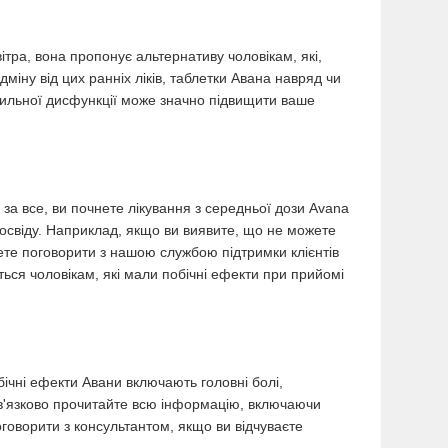
вітра, вона пропонує альтернативу чоловікам, які,
дміну від цих ранніх ліків, таблетки Авана навряд чи
тильної дисфункції може значно підвищити ваше
 за все, ви почнете лікування з середньої дози Avana
досвіду. Наприклад, якщо ви виявите, що не можете
ете поговорити з нашою службою підтримки клієнтів
ься чоловікам, які мали побічні ефекти при прийомі
обічні ефекти Авани включають головні болі,
Обов'язково прочитайте всю інформацію, включаючи
говорити з консультантом, якщо ви відчуваєте