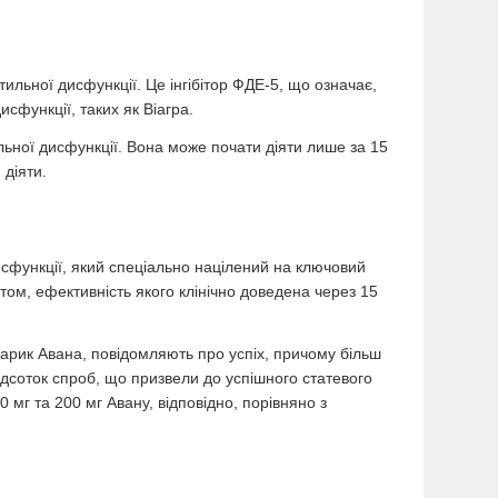
тильної дисфункції. Це інгібітор ФДЕ-5, що означає,
исфункції, таких як Віагра.
ьної дисфункції. Вона може почати діяти лише за 15
 діяти.
дисфункції, який спеціально націлений на ключовий
том, ефективність якого клінічно доведена через 15
арик Авана, повідомляють про успіх, причому більш
відсоток спроб, що призвели до успішного статевого
 мг та 200 мг Авану, відповідно, порівняно з