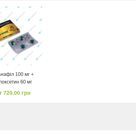
нафіл 100 мг +
поксетин 60 мг
т 720.00 грн