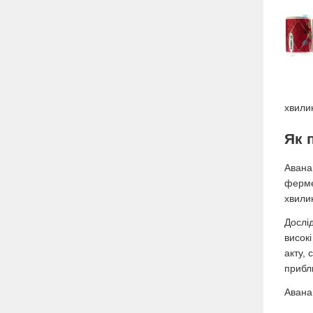
хвилин
Як 
Авана 
ферме
хвили
Дослі
високі
акту, 
прибл
Авана