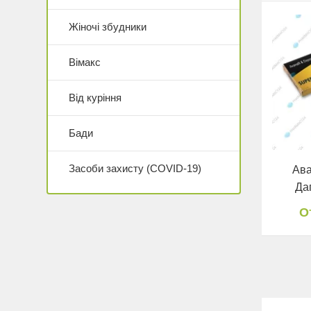
Жіночі збудники
Вімакс
Від куріння
Бади
Засоби захисту (COVID-19)
Ава
Да
О