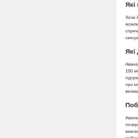
Які
Хоча А
можлив
сприч
сексуа
Які
Авана 
100 м
підтр
про м
велики
Поб
Авана,
почерв
важли