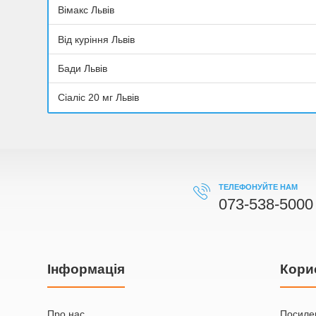
Вімакс Львів
Від куріння Львів
Бади Львів
Сіаліс 20 мг Львів
ТЕЛЕФОНУЙТЕ НАМ
073-538-5000
Iнформація
Кори
Про нас
Посилен