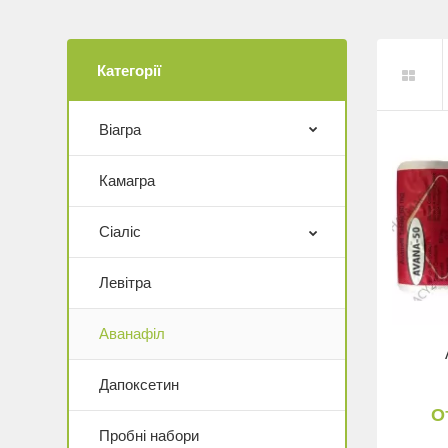
Категорії
Віагра
Камагра
Сіаліс
Левітра
Аванафіл
Дапоксетин
О
Пробні набори