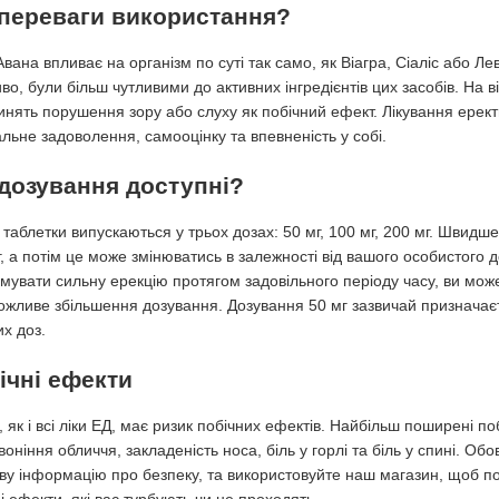
 переваги використання?
вана впливає на організм по суті так само, як Віагра, Сіаліс або Ле
о, були більш чутливими до активних інгредієнтів цих засобів. На ві
инять порушення зору або слуху як побічний ефект. Лікування ерек
льне задоволення, самооцінку та впевненість у собі.
 дозування доступні?
таблетки випускаються у трьох дозах: 50 мг, 100 мг, 200 мг. Швидше
г, а потім це може змінюватись в залежності від вашого особистого 
имувати сильну ерекцію протягом задовільного періоду часу, ви мож
ожливе збільшення дозування. Дозування 50 мг зазвичай призначаєт
х доз.
ічні ефекти
 як і всі ліки ЕД, має ризик побічних ефектів. Найбільш поширені п
оніння обличчя, закладеність носа, біль у горлі та біль у спині. 
ву інформацію про безпеку, та використовуйте наш магазин, щоб по