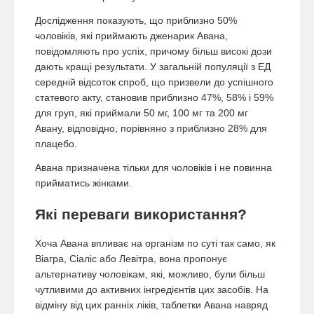
Дослідження показують, що приблизно 50%
чоловіків, які приймають дженарик Авана,
повідомляють про успіх, причому більш високі дози
дають кращі результати. У загальній популяції з ЕД
середній відсоток спроб, що призвели до успішного
статевого акту, становив приблизно 47%, 58% і 59%
для груп, які приймали 50 мг, 100 мг та 200 мг
Авану, відповідно, порівняно з приблизно 28% для
плацебо.
Авана призначена тільки для чоловіків і не повинна
прийматись жінками.
Які переваги використання?
Хоча Авана впливає на організм по суті так само, як
Віагра, Сіаліс або Левітра, вона пропонує
альтернативу чоловікам, які, можливо, були більш
чутливими до активних інгредієнтів цих засобів. На
відміну від цих ранніх ліків, таблетки Авана навряд