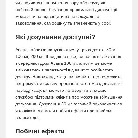
чи спричинять порушення зору або слуху як
побічний ефект. Лікування еректильної дисфункції
може значно підвищити ваше сексуальне
задоволення, самооцінку та впевненість у собі.
Які дозування доступні?
Авана таблетки випускаються у трьох дозах: 50 мг,
100 мг, 200 мг. Швидше за все, ви почнете лікування
з середньої дози Avana 100 мг, а потім це може
змінюватись в залежності від вашого особистого
досвіду. Наприклад, якщо ви виявите, що не можете
підтримувати сильну ерекцію протягом задовільного
періоду часу, ви можете поговорити з нашою
службою підтримки клієнтів про можливе збільшення
дозування. Дозування 50 мг зазвичай призначається
чоловікам, які мали побічні ефекти при прийомі
великих доз.
Побічні ефекти