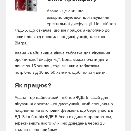
Авана - це ліки, що
використовуються для лікування
еректильної дисфункції. Це інгібітор
ФДЕ-5, що означає, що він працює аналогічно до
інших ліків від еректильної дисфункції, таких як
Віагра.
Авана - найшвидше діюча таблетка для лікування
еректильної дисфункції. Вона може почати діяти
лише за 15 хвилин, тоді як іншим таблеткам
потрібно від 30 до 60 хвилин, щоб почати діяти.
Як працює?
Авана - це найновіший інгібітор ФДЕ-5, засіб для
лікування еректильної дисфункції, який спеціально
націлений на ключовий фермент, що бере участь в
ЕД. З інгібіторів ФДЕ-5 Аван є єдиним препаратом,
ефективність якого клінічно доведена через 15
хвилин після прийому.