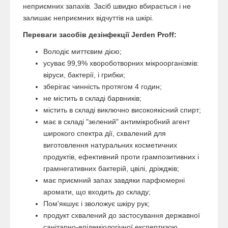
неприємних запахів. Засіб швидко вбирається і не
залишає неприємних відчуттів на шкірі.
Переваги засобів дезінфекції Jerden Proff:
Володіє миттєвим дією;
усуває 99,9% хвороботворних мікроорганізмів:
віруси, бактерії, і грибки;
зберігає чинність протягом 4 годин;
не містить в складі барвників;
містить в складі виключно високоякісний спирт;
має в складі "зелений" антимікробний агент
широкого спектра дії, схвалений для
виготовлення натуральних косметичних
продуктів, ефективний проти грампозитивних і
грамнегативних бактерій, цвілі, дріжджів;
має приємний запах завдяки парфюмерні
аромати, що входить до складу;
Пом'якшує і зволожує шкіру рук;
продукт схвалений до застосування державної
санітарно-епідеміологічної експертизою.