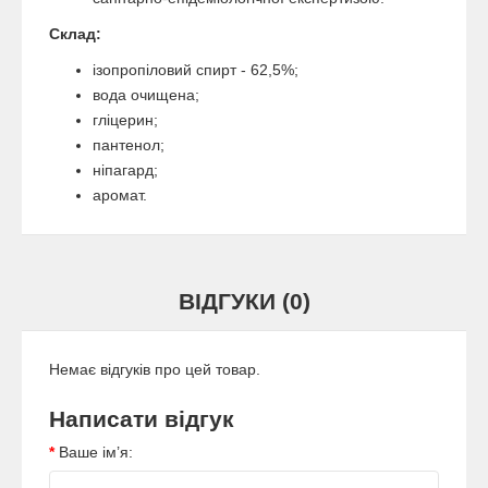
Склад:
ізопропіловий спирт - 62,5%;
вода очищена;
гліцерин;
пантенол;
ніпагард;
аромат.
ВІДГУКИ (0)
Немає відгуків про цей товар.
Написати відгук
Ваше ім’я: