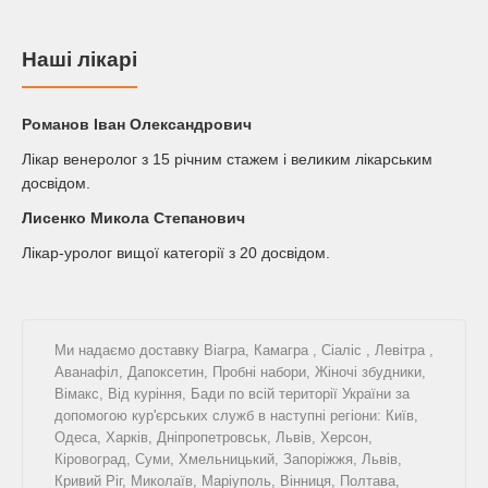
Наші лікарі
Романов Iван Олександрович
Лікар венеролог з 15 річним стажем і великим лікарським
досвідом.
Лисенко Микола Степанович
Лікар-уролог вищої категорії з 20 досвідом.
Ми надаємо доставку
Віагра
,
Камагра
,
Сіаліс
,
Левітра
,
Аванафіл
,
Дапоксетин
,
Пробні набори
,
Жіночі збудники
,
Вімакс
,
Від куріння
,
Бади
по всій території України за
допомогою кур'єрських служб в наступні регіони: Київ,
Одеса, Харків, Дніпропетровськ, Львів, Херсон,
Кіровоград, Суми, Хмельницький, Запоріжжя, Львів,
Кривий Ріг, Миколаїв, Маріуполь, Вінниця, Полтава,