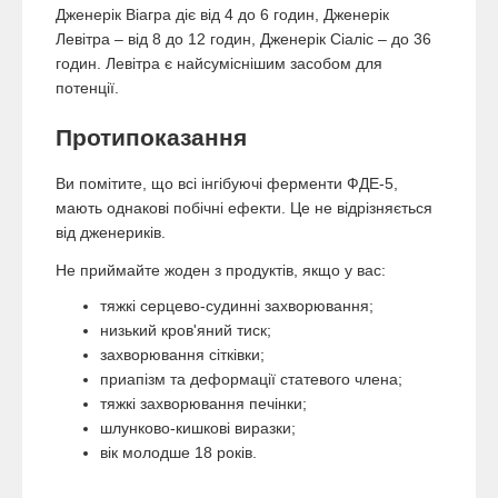
Дженерік Віагра діє від 4 до 6 годин, Дженерік
Левітра – від 8 до 12 годин, Дженерік Сіаліс – до 36
годин. Левітра є найсуміснішим засобом для
потенції.
Протипоказання
Ви помітите, що всі інгібуючі ферменти ФДЕ-5,
мають однакові побічні ефекти. Це не відрізняється
від дженериків.
Не приймайте жоден з продуктів, якщо у вас:
тяжкі серцево-судинні захворювання;
низький кров'яний тиск;
захворювання сітківки;
приапізм та деформації статевого члена;
тяжкі захворювання печінки;
шлунково-кишкові виразки;
вік молодше 18 років.