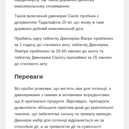
максимальному споживанню.
Також включений дженерик Сіаліс пробник з
дозуванням Тадалафіла 20 мг, що знову ж таки
дорівнює добовій максимальній дозі.
Прийміть одну таблетку Дженеріка Віагри приблизно
за 1 годину до статевого акту, таблетку Дженеріка
Левітри приблизно за 20-60 хвилин до нього та
таблетку Дженеріка Сіалісу принаймні за 25 хвилин
до статевого акту.
Переваги
Всі пробні упаковки, що містять ліки для потенції, є
дженериками з такими ж активними інгредієнтами,
що й оригінальні продукти. Відповідно, препарати
дозволяють збільшити приплив крові до еректильної
тканини, що забезпечує сильну та тривалу ерекцію.
Дженерік набір для потенції відрізняється не за
способом дії, а за тривалістю дії та сумісності.