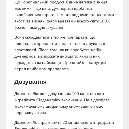
що і оригінальний продукт. Єдина велика різниця
між ними – це ціна. Дженерики пробники
виробляються строго за міжнародними стандартами
якості та визнані фармацевтами всього світу 100%
безпечними для лікування.
Вони складаються з тих же препаратів, що і
оригінальні препарати, і мають такі ж лікувальні
властивості. Після того, як ви спробуєте набір
дженериків, ви зможете вирішити, який із них
підходить вам найкраще. Прочитайте інструкцію
перед прийомом препаратів!
Дозування
Дженерік Віагра з дозуванням 100 мг активного
інгредієнта Сілденафілу включений. Це відповідає
максимальному щоденному споживанню і має
перевищуватися.
Дженерік Левітра містить 20 мг активного інгредієнта
Варденафілу. Це також дорівнює денному