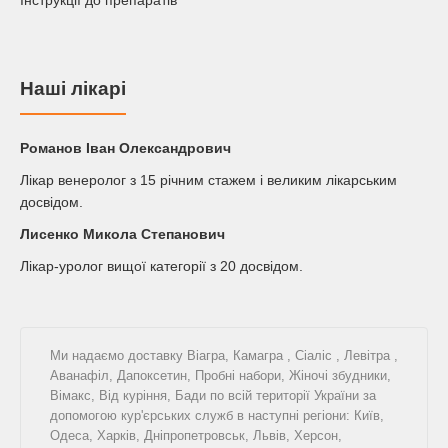
Інструкції до препаратів
Наші лікарі
Романов Iван Олександрович
Лікар венеролог з 15 річним стажем і великим лікарським
досвідом.
Лисенко Микола Степанович
Лікар-уролог вищої категорії з 20 досвідом.
Ми надаємо доставку
Віагра
,
Камагра
,
Сіаліс
,
Левітра
,
Аванафіл
,
Дапоксетин
,
Пробні набори
,
Жіночі збудники
,
Вімакс
,
Від куріння
,
Бади
по всій території України за
допомогою кур'єрських служб в наступні регіони: Київ,
Одеса, Харків, Дніпропетровськ, Львів, Херсон,