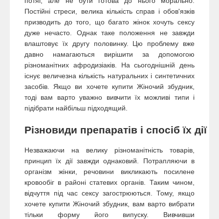
потяг, але не бути готова до нього морально.
Постійні стреси, велика кількість справ і обов'язків
призводить до того, що багато жінок хочуть сексу
дуже нечасто. Однак таке положення не завжди
влаштовує їх другу половинку. Цю проблему вже
давно намагаються вирішити за допомогою
різноманітних афродизіаків. На сьогоднішній день
існує величезна кількість натуральних і синтетичних
засобів. Якщо ви хочете купити Жіночий збудник,
тоді вам варто уважно вивчити їх можливі типи і
підібрати найбільш підходящий.
Різновиди препаратів і спосіб їх дії
Незважаючи на велику різноманітність товарів,
принцип їх дії завжди однаковий. Потрапляючи в
організм жінки, речовини викликають посилене
кровообіг в районі статевих органів. Таким чином,
відчуття під час сексу загострюються. Тому, якщо
хочете купити Жіночий збудник, вам варто вибрати
тільки форму його випуску. Вивчивши