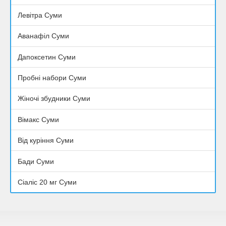
Левітра Суми
Аванафіл Суми
Дапоксетин Суми
Пробні набори Суми
Жіночі збудники Суми
Вімакс Суми
Від куріння Суми
Бади Суми
Сіаліс 20 мг Суми