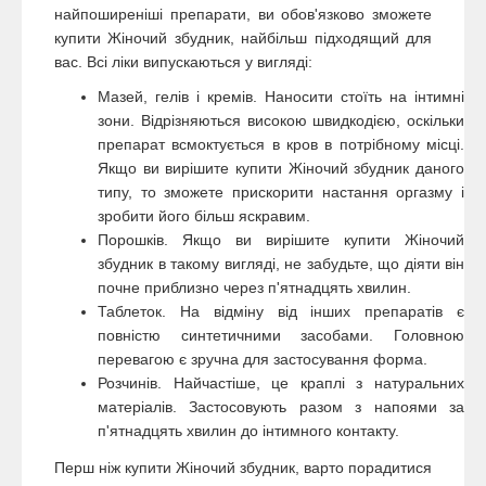
найпоширеніші препарати, ви обов'язково зможете
купити Жіночий збудник, найбільш підходящий для
вас. Всі ліки випускаються у вигляді:
Мазей, гелів і кремів. Наносити стоїть на інтимні
зони. Відрізняються високою швидкодією, оскільки
препарат всмоктується в кров в потрібному місці.
Якщо ви вирішите купити Жіночий збудник даного
типу, то зможете прискорити настання оргазму і
зробити його більш яскравим.
Порошків. Якщо ви вирішите купити Жіночий
збудник в такому вигляді, не забудьте, що діяти він
почне приблизно через п'ятнадцять хвилин.
Таблеток. На відміну від інших препаратів є
повністю синтетичними засобами. Головною
перевагою є зручна для застосування форма.
Розчинів. Найчастіше, це краплі з натуральних
матеріалів. Застосовують разом з напоями за
п'ятнадцять хвилин до інтимного контакту.
Перш ніж купити Жіночий збудник, варто порадитися