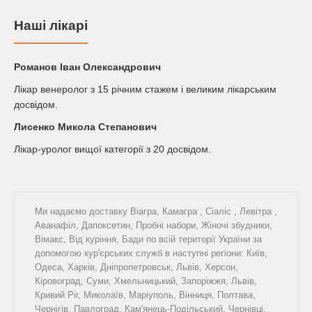
Наші лікарі
Романов Iван Олександрович
Лікар венеролог з 15 річним стажем і великим лікарським
досвідом.
Лисенко Микола Степанович
Лікар-уролог вищої категорії з 20 досвідом.
Ми надаємо доставку
Віагра
,
Камагра
,
Сіаліс
,
Левітра
,
Аванафіл
,
Дапоксетин
,
Пробні набори
,
Жіночі збудники
,
Вімакс
,
Від куріння
,
Бади
по всій території України за
допомогою кур'єрських служб в наступні регіони: Київ,
Одеса, Харків, Дніпропетровськ, Львів, Херсон,
Кіровоград, Суми, Хмельницький, Запоріжжя, Львів,
Кривий Ріг, Миколаїв, Маріуполь, Вінниця, Полтава,
Чернігів, Павлоград, Кам'янець-Подільський, Чернівці,