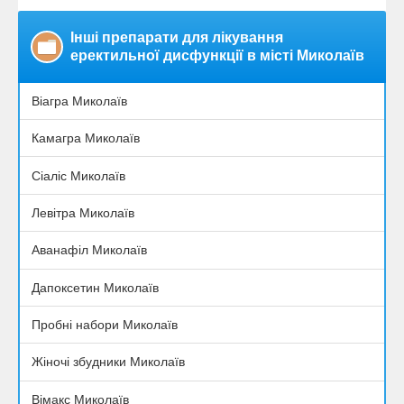
Інші препарати для лікування
еректильної дисфункції в місті Миколаїв
Віагра Миколаїв
Камагра Миколаїв
Сіаліс Миколаїв
Левітра Миколаїв
Аванафіл Миколаїв
Дапоксетин Миколаїв
Пробні набори Миколаїв
Жіночі збудники Миколаїв
Вімакс Миколаїв