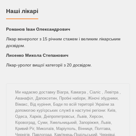
Наші лікарі
Романов Iван Олександрович
Лікар венеролог з 15 річним стажем і великим лікарським
досвідом.
Лисенко Микола Степанович
Лікар-уролог вищої категорії з 20 досвідом.
Ми надаємо доставку
Віагра
,
Камагра
,
Сіаліс
,
Левітра
,
Аванафіл
,
Дапоксетин
,
Пробні набори
,
Жіночі збудники
,
Вімакс
,
Від куріння
,
Бади
по всій території України за
допомогою кур'єрських служб в наступні регіони: Київ,
Одеса, Харків, Дніпропетровськ, Львів, Херсон,
Кіровоград, Суми, Хмельницький, Запоріжжя, Львів,
Кривий Ріг, Миколаїв, Маріуполь, Вінниця, Полтава,
Чернігів, Павлоград, Кам'янець-Подільський, Чернівці,