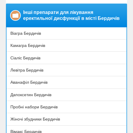
Інші препарати для лікування
еректильної дисфункції в місті Бердичів
Віагра Бердичів
Камагра Бердичів
Сіаліс Бердичів
Левітра Бердичів
Аванафіл Бердичів
Дапоксетин Бердичів
Пробні набори Бердичів
Жіночі збудники Бердичів
Вімакс Бердичів