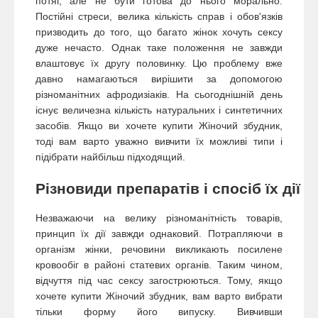
потяг, але не бути готова до нього морально.
Постійні стреси, велика кількість справ і обов'язків
призводить до того, що багато жінок хочуть сексу
дуже нечасто. Однак таке положення не завжди
влаштовує їх другу половинку. Цю проблему вже
давно намагаються вирішити за допомогою
різноманітних афродизіаків. На сьогоднішній день
існує величезна кількість натуральних і синтетичних
засобів. Якщо ви хочете купити Жіночий збудник,
тоді вам варто уважно вивчити їх можливі типи і
підібрати найбільш підходящий.
Різновиди препаратів і спосіб їх дії
Незважаючи на велику різноманітність товарів,
принцип їх дії завжди однаковий. Потрапляючи в
організм жінки, речовини викликають посилене
кровообіг в районі статевих органів. Таким чином,
відчуття під час сексу загострюються. Тому, якщо
хочете купити Жіночий збудник, вам варто вибрати
тільки форму його випуску. Вивчивши