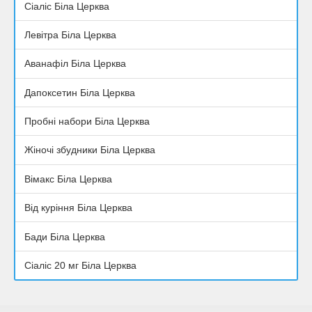
Сіаліс Біла Церква
Левітра Біла Церква
Аванафіл Біла Церква
Дапоксетин Біла Церква
Пробні набори Біла Церква
Жіночі збудники Біла Церква
Вімакс Біла Церква
Від куріння Біла Церква
Бади Біла Церква
Сіаліс 20 мг Біла Церква