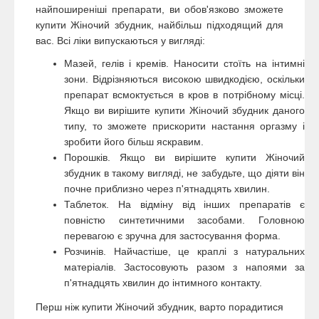
найпоширеніші препарати, ви обов'язково зможете
купити Жіночий збудник, найбільш підходящий для
вас. Всі ліки випускаються у вигляді:
Мазей, гелів і кремів. Наносити стоїть на інтимні
зони. Відрізняються високою швидкодією, оскільки
препарат всмоктується в кров в потрібному місці.
Якщо ви вирішите купити Жіночий збудник даного
типу, то зможете прискорити настання оргазму і
зробити його більш яскравим.
Порошків. Якщо ви вирішите купити Жіночий
збудник в такому вигляді, не забудьте, що діяти він
почне приблизно через п'ятнадцять хвилин.
Таблеток. На відміну від інших препаратів є
повністю синтетичними засобами. Головною
перевагою є зручна для застосування форма.
Розчинів. Найчастіше, це краплі з натуральних
матеріалів. Застосовують разом з напоями за
п'ятнадцять хвилин до інтимного контакту.
Перш ніж купити Жіночий збудник, варто порадитися