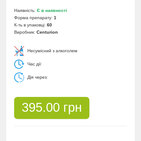
Наявність:
Є в наявності
Форма препарату:
1
К-ть в упаковці:
60
Виробник:
Centurion
Несумісний з алкоголем
Час дії:
Дія через:
395.00 грн