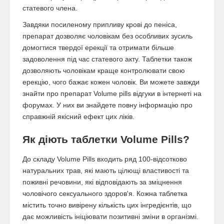
статевого члена.
Завдяки посиленому припливу крові до пеніса,
препарат дозволяє чоловікам без особливих зусиль
домогтися твердої ерекції та отримати більше
задоволення під час статевого акту. Таблетки також
дозволяють чоловікам краще контролювати свою
ерекцію, чого бажає кожен чоловік. Ви можете завжди
знайти про препарат Volume pills відгуки в інтернеті на
форумах. У них ви знайдете повну інформацію про
справжній якісний ефект цих ліків.
Як діють таблетки Volume Pills?
До складу Volume Pills входить ряд 100-відсотково
натуральних трав, які мають цілющі властивості та
поживні речовини, які відповідають за зміцнення
чоловічого сексуального здоров'я. Кожна таблетка
містить точно вивірену кількість цих інгредієнтів, що
дає можливість ініціювати позитивні зміни в організмі.