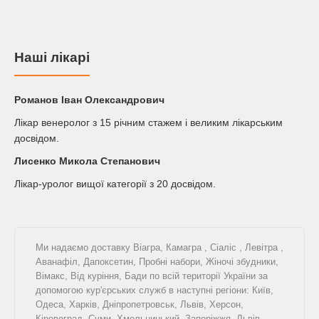
Наші лікарі
Романов Iван Олександрович
Лікар венеролог з 15 річним стажем і великим лікарським
досвідом.
Лисенко Микола Степанович
Лікар-уролог вищої категорії з 20 досвідом.
Ми надаємо доставку
Віагра
,
Камагра
,
Сіаліс
,
Левітра
,
Аванафіл
,
Дапоксетин
,
Пробні набори
,
Жіночі збудники
,
Вімакс
,
Від куріння
,
Бади
по всій території України за
допомогою кур'єрських служб в наступні регіони: Київ,
Одеса, Харків, Дніпропетровськ, Львів, Херсон,
Кіровоград, Суми, Хмельницький, Запоріжжя, Львів,