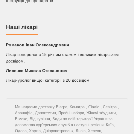
Інструкції до препаратів
Наші лікарі
Романов Iван Олександрович
Лікар венеролог з 15 річним стажем і великим лікарським
досвідом.
Лисенко Микола Степанович
Лікар-уролог вищої категорії з 20 досвідом.
Ми надаємо доставку
Віагра
,
Камагра
,
Сіаліс
,
Левітра
,
Аванафіл
,
Дапоксетин
,
Пробні набори
,
Жіночі збудники
,
Вімакс
,
Від куріння
,
Бади
по всій території України за
допомогою кур'єрських служб в наступні регіони: Київ,
Одеса, Харків, Дніпропетровськ, Львів, Херсон,