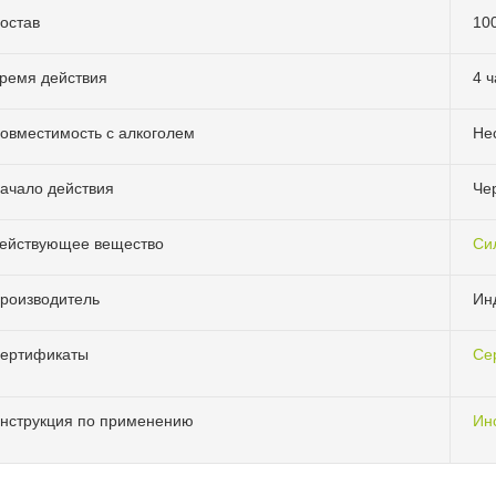
остав
10
ремя действия
4 ч
овместимость с алкоголем
Не
ачало действия
Че
ействующее вещество
Си
роизводитель
Ин
ертификаты
Се
нструкция по применению
Ин