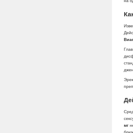
на о
Ка
Изве
Дейс
Виа
Глав
дисф
стан
джен
Эрек
преп
Де
Сред
секс
мг
не
близ