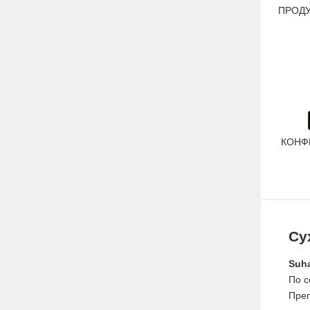
ПРОДУ
КОНФ
Су
Suh
По с
Преп