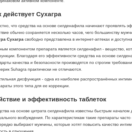
динаковом активном компоненте.
к действует Сухагра
стно, что средства на основе силденафила начинают проявлять э
твие обычно сохраняется несколько часов, чего большинству мужч
гра Сухагра
свободно представлена в интернет-аптеках и доступна 
ным компонентом препарата является силденафил - вещество, ко
ункции. Благодаря его эффективности средства на основе силде
дарты качества и безопасности производятся по строгим требовани
ерик Suhagra практически не отличаются.
тильная дисфункция - одна из наиболее распространённых интим
араты этого типа для ее коррекции.
йствие и эффективность таблеток
ства на основе цитрата силденафила известны быстрым началом
уального возбуждения. По характеристикам такие препараты часто
редко выбирают мужчины, которые хотят повысить качество интимн
ость в отношения.