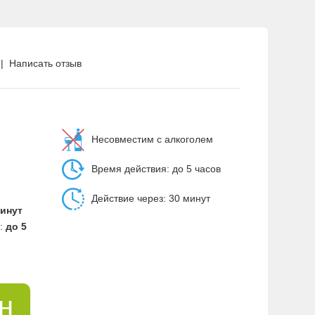
|
Написать отзыв
Несовместим с алкоголем
Время действия: до 5 часов
Действие через: 30 минут
инут
:
до 5
рн