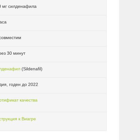
0 мг силденафила
аса
совместим
рез 30 минут
лденафил
(Sildenafil)
дия, годен до 2022
ртификат качества
струкция к Виагре