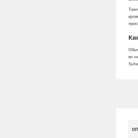
Тако
кров
прис
Ка
Обыч
мг н
Suha
ОП