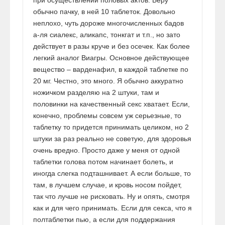
обычно пачку, в ней 10 таблеток. Довольно
неплохо, чуть дороже многочисленных бадов
а-ля сиалекс, аликапс, тонкгат и т.п., но зато
действует в разы круче и без осечек. Как более
легкий аналог Виагры. Основное действующее
вещество – варденафил, в каждой таблетке по
20 мг. Честно, это много. Я обычно аккуратно
ножичком разделяю на 2 штуки, там и
половинки на качественный секс хватает. Если,
конечно, проблемы совсем уж серьезные, то
таблетку то придется принимать целиком, но 2
штуки за раз реально не советую, для здоровья
очень вредно. Просто даже у меня от одной
таблетки голова потом начинает болеть, и
иногда слегка подташнивает. А если больше, то
там, в лучшем случае, и кровь носом пойдет,
так что лучше не рисковать. Ну и опять, смотря
как и для чего принимать. Если для секса, что я
полтаблетки пью, а если для поддержания