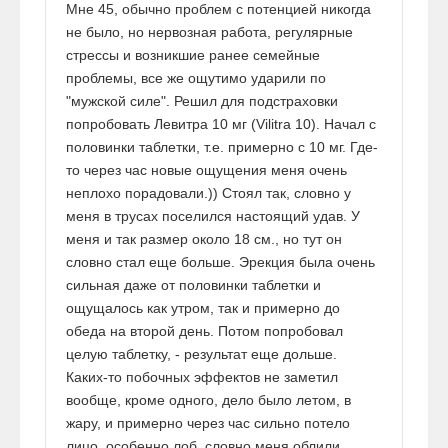
Мне 45, обычно проблем с потенцией никогда
не было, но нервозная работа, регулярные
стрессы и возникшие ранее семейные
проблемы, все же ощутимо ударили по
"мужской силе". Решил для подстраховки
попробовать Левитра 10 мг (Vilitra 10). Начал с
половинки таблетки, т.е. примерно с 10 мг. Где-
то через час новые ощущения меня очень
неплохо порадовали.)) Стоял так, словно у
меня в трусах поселился настоящий удав. У
меня и так размер около 18 см., но тут он
словно стал еще больше. Эрекция была очень
сильная даже от половинки таблетки и
ощущалось как утром, так и примерно до
обеда на второй день. Потом попробовал
целую таблетку, - результат еще дольше.
Каких-то побочных эффектов не заметил
вообще, кроме одного, дело было летом, в
жару, и примерно через час сильно потело
лицо, особенно лоб, словно меня облили